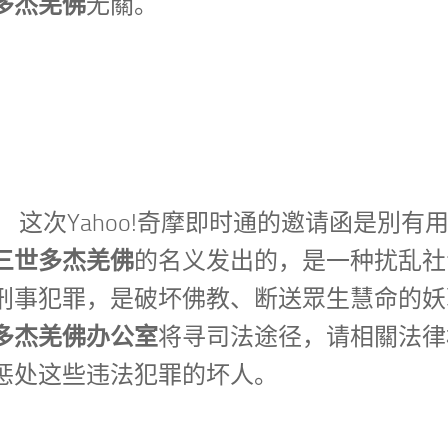
多杰羌佛
无關。
， 这次Yahoo!奇摩即时通的邀请函是別有
三世多杰羌佛
的名义发出的，是一种扰乱社
刑事犯罪，是破坏佛教、断送眾生慧命的妖
多杰羌佛办公室
将寻司法途径，请相關法律
惩处这些违法犯罪的坏人。