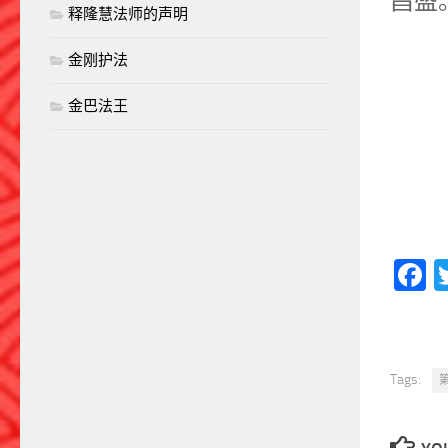
昌盛
释隆慧法师的声明
金刚护法
金巴法王
F
Tags: