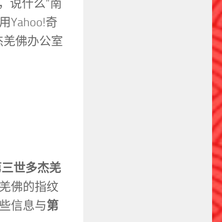
，说什么“南
ahoo!奇
杰羌佛办公室
第三世多杰羌
羌佛的指纹
第
些信息与