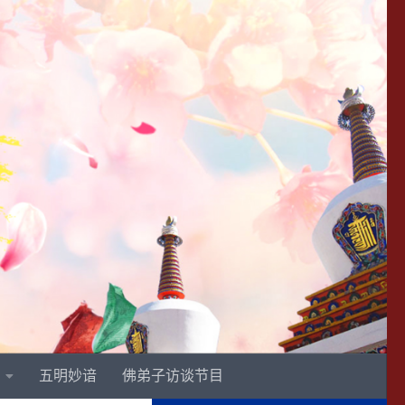
五明妙谙
佛弟子访谈节目