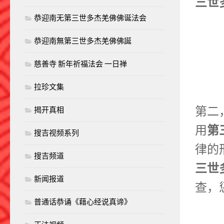
三世
恭迎南无第三世多杰羌佛佛诞法会
恭迎南無第三世多杰羌佛佛誕
慈善寺 新年祈福法会 一日禅
拉珍文集
第二
揭开真相
第
用
搜吉视频系列
律的
搜吉频道
三世
新闻报道
查，
普通话恭诵《藉心经说真谛》