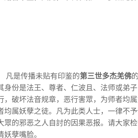
第三世多杰羌佛
， 凡是传播未贴有印鉴的
其身份是法王、尊者、仁波且、法师或弟子
行，破坏法音规章，恶行害眾，为师者均属
者均属妖孽之徒。凡为此类人士，一律不予
大眾的邪恶之人自討的因果恶报。请大家检
清妖孽嘴脸。