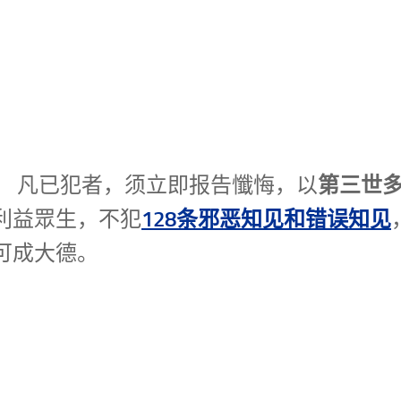
第三世
， 凡已犯者，须立即报告懺悔，以
128条邪恶知见和错误知见
利益眾生，不犯
可成大德。