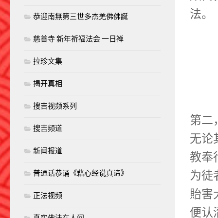
法。
恭迎南無第三世多杰羌佛佛誕
慈善寺 新年祈福法会 一日禅
拉珍文集
揭开真相
搜吉视频系列
第二
搜吉频道
无论
新闻报道
教奉
为徒
普通话恭诵《藉心经说真谛》
貽害
正法视频
便认