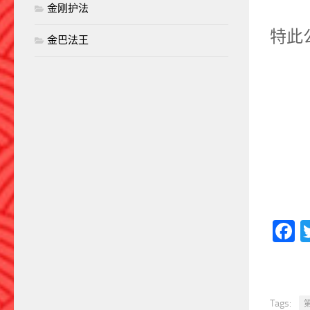
金刚护法
特此
金巴法王
F
Tags: