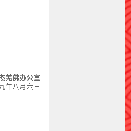
杰羌佛办公室
九年八月六日