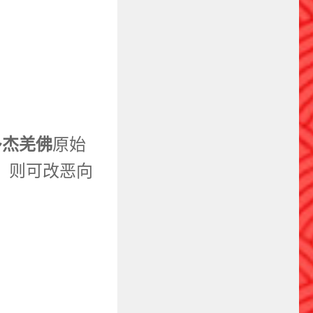
多杰羌佛
原始
，则可改恶向