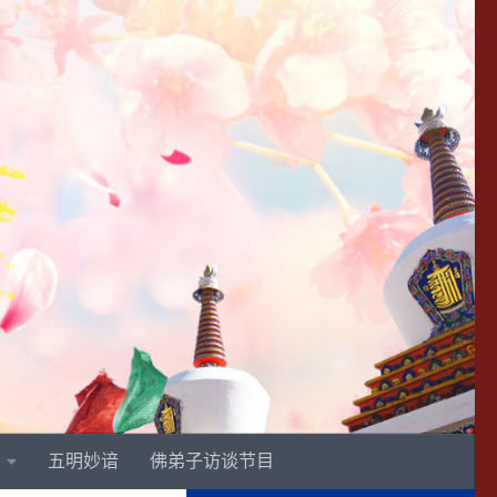
五明妙谙
佛弟子访谈节目