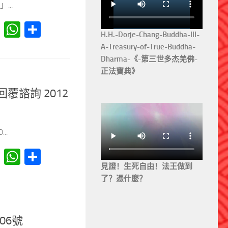
..
er
at
Reddit
WhatsApp
分
H.H.-Dorje-Chang-Buddha-III-
享
A-Treasury-of-True-Buddha-
Dharma-《-第三世多杰羌佛-
正法寶典》
覆諮詢 2012
..
er
at
Reddit
WhatsApp
分
見證！生死自由！法王做到
享
了？憑什麼？
06號