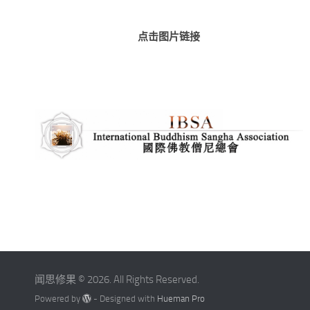
点击图片链接
闻思修果 © 2026. All Rights Reserved.
Powered by
- Designed with
Hueman Pro