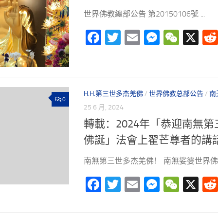
世界佛教總部公告 第20150106號 ...
Facebook
Twitter
Email
Messeng
WeCh
X
H.H.第三世多杰羌佛
/
世界佛教总部公告
/
南
0
25 6 月, 2024
轉載：2024年「恭迎南無
佛誕」法會上翟芒尊者的講
南無第三世多杰羌佛！ 南無娑婆世界佛教教
Facebook
Twitter
Email
Messeng
WeCh
X