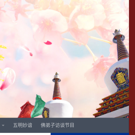
五明妙谙
佛弟子访谈节目