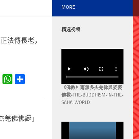
MORE
精选视频
羌佛正法傳長老，
er
at
Reddit
WhatsApp
分
享
《佛教》南無多杰羌佛與娑婆
佛教-THE-BUDDHISM-IN-THE-
SAHA-WORLD
多杰羌佛佛誕」