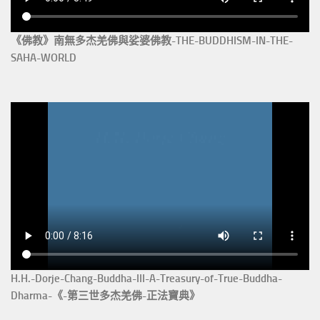
《佛教》南無多杰羌佛與娑婆佛教-THE-BUDDHISM-IN-THE-
SAHA-WORLD
H.H.-Dorje-Chang-Buddha-III-A-Treasury-of-True-Buddha-
Dharma-《-第三世多杰羌佛-正法寶典》