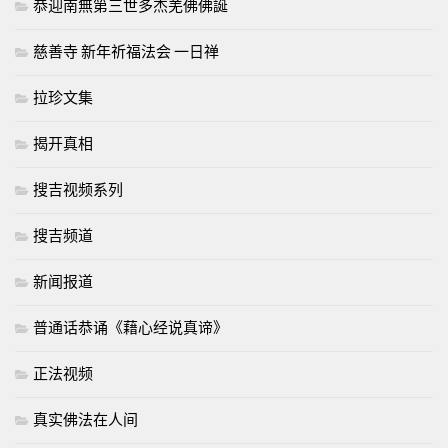
恭迎南無第三世多杰羌佛佛誕
慈善寺 新年祈福法会 一日禅
拉珍文集
揭开真相
搜吉视频系列
搜吉频道
新闻报道
普通话恭诵《藉心经说真谛》
正法视频
真实佛法在人间