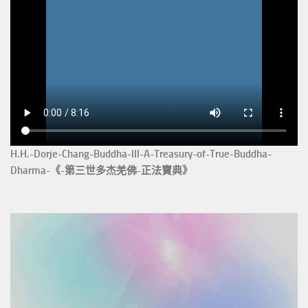
H.H.-Dorje-Chang-Buddha-III-A-Treasury-of-True-Buddha-
Dharma-《-第三世多杰羌佛-正法寶典》