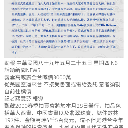
勁報 中華民國八十九年五月二十五日 星期四 N6
話題新聞NEWS
義雲高威震全台喊價3000萬
從美國空運來台 不接受書面或電話委託 意者須親
自前往標價
記者蔣慧芬 報導
甄藏2000春季拍賣會將於本月28日舉行，拍品包
括華人西畫、中國書畫以及翡翠珠寶，總件數共
197件、金額高達4千5百萬元，這不但是港台今年
春季壓軸的拍賣盛會，也是國內最具代表性的拍賣