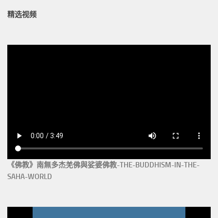
精选视频
《佛教》南無多杰羌佛與娑婆佛教-THE-BUDDHISM-IN-THE-
SAHA-WORLD