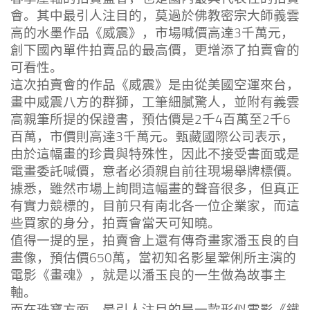
會。其中最引人注目的，莫過於佛教密宗大師義雲
高的水墨作品《威震》，市場喊價高達3千萬元，
創下國內單件拍賣品的最高價，更增添了拍賣會的
可看性。
這次拍賣會的作品《威震》是由從美國空運來台，
畫中威震八方的群獅，工筆細膩驚人，並附有義雲
高親筆所提的保證書，預估價是2千4百萬至2千6
百萬，市價則高達3千萬元。甄藏國際公司表示，
由於這幅畫的珍貴與特殊性，因此不接受書面或是
電畫委託喊價，意者必須親自前往現場舉牌標價。
據悉，雖然市場上詢問這幅畫的聲音很多，但真正
有實力競標的，目前只有南北各一位企業家，而這
些買家的身分，拍賣會當天可知曉。
值得一提的昰，拍賣會上還有傳奇畫家潘玉良的自
畫像，預估價650萬，當初知名影星鞏俐所主演的
電影《畫魂》，就是以潘玉良的一生做為故事主
軸。
而在珠寶方面，最引人注目的昰一款形似電影《鐵