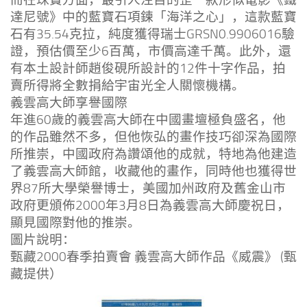
達尼號》中的藍寶石項鍊「海洋之心」，這款藍寶
石有35.54克拉，純度獲得瑞士GRSN0.9906016驗
證，預估價至少6百萬，市價高達千萬。此外，還
有本土設計師趙俊硯所設計的12件十字作品，拍
賣所得將全數捐給宇宙光全人關懷機構。
義雲高大師享譽國際
年進60歲的義雲高大師在中國畫壇極負盛名，他
的作品雖然不多，但他恢弘的畫作技巧卻深為國際
所推崇，中國政府為讚頌他的成就，特地為他建造
了義雲高大師館，收藏他的畫作，同時他也獲得世
界87所大學榮譽博士，美國加州政府及舊金山市
政府更頒佈2000年3月8日為義雲高大師慶祝日，
顯見國際對他的推崇。
圖片說明：
甄藏2000春季拍賣會 義雲高大師作品《威震》 (甄
藏提供）