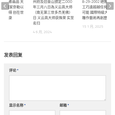
力王尊者画品 天
州府及旧金山颁定二OOO
8-29-2002 絕無僅
英国收藏家奈勒以
年三月八日為义云高大师
工巧遠超越任何被仿
万元购得 创在世
（南无第三世多杰羌佛）
可能 國際特級大師
成交纪录
日 义云高大师获殊荣 实至
雕作藝術再創歷史新
名归
024
15 1 月, 2025
4 6 月, 2024
发表回复
评论
*
显示名称
*
邮箱
*