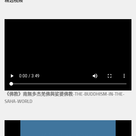
精选视频
《佛教》南無多杰羌佛與娑婆佛教-THE-BUDDHISM-IN-THE-
SAHA-WORLD