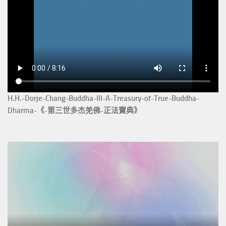
H.H.-Dorje-Chang-Buddha-III-A-Treasury-of-True-Buddha-
Dharma-《-第三世多杰羌佛-正法寶典》