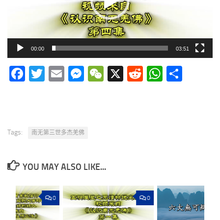
00:00
03:51
Facebook
Twitter
Email
Messenger
WeChat
X
Reddit
WhatsA
分
享
Tags:
南无第三世多杰羌佛
YOU MAY ALSO LIKE...
0
0