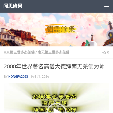
闻思修果
Skip to content
H.H.第三世多杰羌佛
/
南无第三世多杰羌佛
0
2000年世界著名高僧大德拜南无羌佛为师
BY
HONGFA2023
·
14 6 月, 2024
视
频
播
放
器