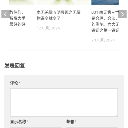
没有宗教信仰，
南无羌佛五明展现之无情
001 南无第三世多
学习《解脱大手
物说变就变了
是合理、合法、铁证
会变成最好的好
的佛陀。六大无可辩
12 6 月, 2024
铁证之第一铁证。
024
20 6 月, 2024
发表回复
评论
*
显示名称
*
邮箱
*