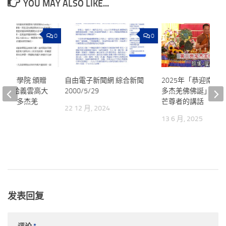
YOU MAY ALSO LIKE...
0
0
義藝術學院 頒贈
自由電子新聞網 綜合新聞
2025年「恭迎南無
ship頭銜給義雲高大
2000/5/29
多杰羌佛佛誕」法會
第三世多杰羌
芒尊者的講話
22 12 月, 2024
13 6 月, 2025
2024
发表回复