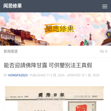
闻思修果
Skip to content
新闻报道
0
能否迎請佛降甘露 可供鑒別法王真假
BY
HONGFA2023
· PUBLISHED
11 5 月, 2024
· UPDATED
15 1 月, 2025