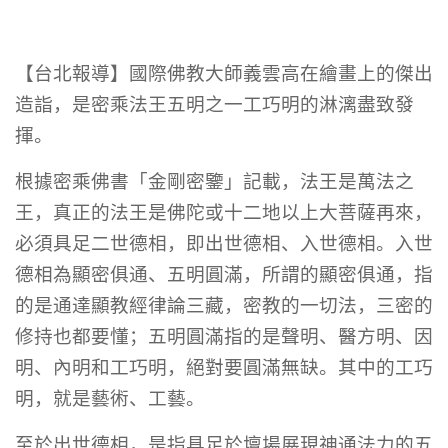
【台北報導】國際佛教大師義雲高在繪畫上的傑出
造詣，是密乘法王五明之一工巧明的淋漓盡致發
揮。
根據密乘佛書「金剛密鑒」記載，法王是萬法之
王，真正的法王是佛陀或十二地以上大菩薩再來，
必須具足二世德相，即出世德相、入世德相。入世
德相為顯密俱通、五明圓滿，所謂的顯密俱通，指
的是通達顯教經律論三藏，密教的一切法，三密的
修持也都要懂；五明圓滿指的是聲明、醫方明、因
明、內明和工巧明，絕對要圓滿無缺。其中的工巧
明，就是藝術、工藝。
至於出世德相，是指具足於壇場展現神通法力的五