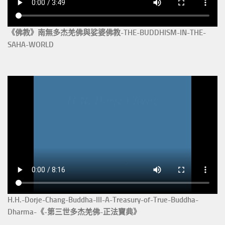
《佛教》南無多杰羌佛與娑婆佛教-THE-BUDDHISM-IN-THE-
SAHA-WORLD
H.H.-Dorje-Chang-Buddha-III-A-Treasury-of-True-Buddha-
Dharma-《-第三世多杰羌佛-正法寶典》