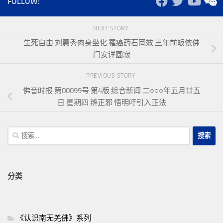
FOLLOW:
NEXT STORY
生死自由 刘惠秀肉身坐化 罹癌药石罔效 三年前皈依佛
门安详圆寂
PREVIOUS STORY
佛音时报 第00099号 第4版 综合新闻 二○○○年五月廿五
日 星期四 辨正邪 悟明吁引入正法
搜
索：
分类
《认识南无羌佛》系列