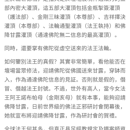
部內密大灌頂，這五部大灌頂包括金瓶掣簽灌頂
（護法部）、金剛三昧灌頂（本尊部）、吉祥擇決
灌頂（本尊部）、法輪通聖灌頂（法王執持）和佛
降甘露灌頂（通達佛陀無二信息的最高灌頂）。
同時，還要掌有佛陀從虛空送來的法王法輪。
如何鑒別法王的真假？其實非常簡單，看他能否在
壇場當眾修法，迎請佛陀從佛國送來甘露，穿缽而
入，作為通達佛陀信息的見証。否則就是假的，僭
冒、僭越法王封號。不過，世外有高人，當今女法
王阿王諾布帕母（金剛亥母）就有本事，能夠迎請
佛降甘露，日前世界級的佛法正邪研討會閉幕後，
她就宣布將迎請佛降甘露，作為研討會的賀禮。
全球法王何其多，但真正具足經教規定及鐵案師資