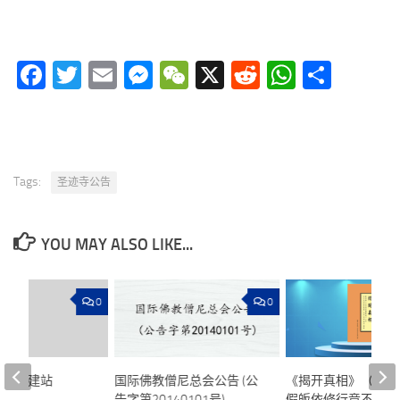
Facebook
Twitter
Email
Messenger
WeChat
X
Reddit
WhatsA
分
享
Tags:
圣迹寺公告
YOU MAY ALSO LIKE...
0
0
ss 培训建站
国际佛教僧尼总会公告 (公
《揭开真相》（二十
告字第20140101号)
假皈依修行竟不自知