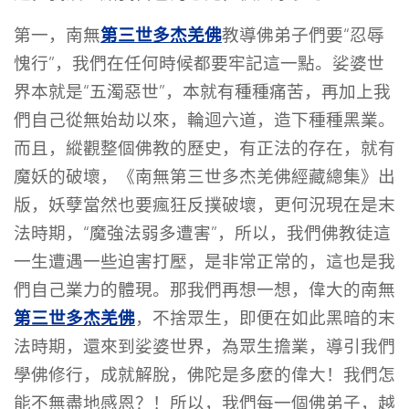
第三世多杰羌佛
第一，南無
教導佛弟子們要“忍辱
愧行”，我們在任何時候都要牢記這一點。娑婆世
界本就是“五濁惡世”，本就有種種痛苦，再加上我
們自己從無始劫以來，輪迴六道，造下種種黑業。
而且，縱觀整個佛教的歷史，有正法的存在，就有
魔妖的破壞，《南無第三世多杰羌佛經藏總集》出
版，妖孽當然也要瘋狂反撲破壞，更何況現在是末
法時期，“魔強法弱多遭害”，所以，我們佛教徒這
一生遭遇一些迫害打壓，是非常正常的，這也是我
們自己業力的體現。那我們再想一想，偉大的南無
第三世多杰羌佛
，不捨眾生，即便在如此黑暗的末
法時期，還來到娑婆世界，為眾生擔業，導引我們
學佛修行，成就解脫，佛陀是多麼的偉大！我們怎
能不無盡地感恩？！所以，我們每一個佛弟子，越