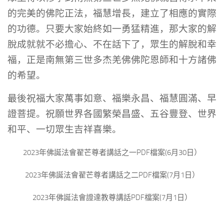
的完美的佛陀正法，福慧增長，建立了相應的實際
的功德。只要大家始終如一勇猛精進，那大家的解
脫成就就不必擔心、不在話下了，眾生的解脫和幸
福，正是南無第三世多杰羌佛佛陀恩師和十方諸佛
的希望。
最後祝福大家萬事如意、福樂永昌、福慧圓滿、早
證菩提。祝願世界各國繁榮昌盛、五谷豐登、世界
和平、一切眾生吉祥喜樂。
2023年佛誕法會翟芒尊者講話之一PDF檔案(6月30日）
2023年佛誕法會翟芒尊者講話之二PDF檔案(7月1日）
2023年佛誕法會證達教尊講話PDF檔案(7月1日）