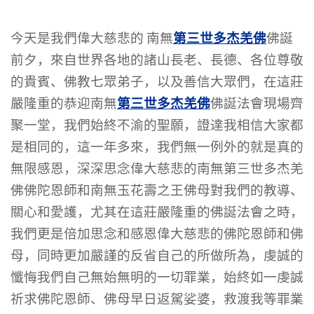
第三世多杰羌佛
今天是我們偉大慈悲的 南無
佛誕
前夕，來自世界各地的諸山長老、長德、各位尊敬
的貴賓、佛教七眾弟子，以及善信大眾們，在這莊
第三世多杰羌佛
嚴隆重的恭迎南無
佛誕法會現場齊
聚一堂，我們始終不渝的聖願，證達我相信大家都
是相同的，這一年多來，我們無一例外的就是真的
無限感恩，深深思念偉大慈悲的南無第三世多杰羌
佛佛陀恩師和南無玉花壽之王佛母對我們的教導、
關心和愛護，尤其在這莊嚴隆重的佛誕法會之時，
我們更是倍加思念和感恩偉大慈悲的佛陀恩師和佛
母，同時更加嚴謹的反省自己的所做所為，虔誠的
懺悔我們自己無始無明的一切罪業，始終如一虔誠
祈求佛陀恩師、佛母早日返駕娑婆，救渡我等罪業