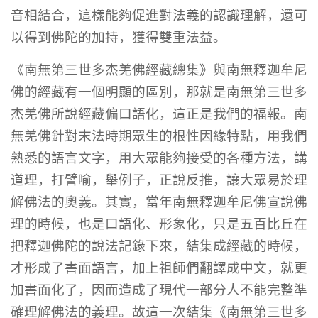
音相結合，這樣能夠促進對法義的認識理解，還可
以得到佛陀的加持，獲得雙重法益。
《南無第三世多杰羌佛經藏總集》與南無釋迦牟尼
佛的經藏有一個明顯的區別，那就是南無第三世多
杰羌佛所說經藏偏口語化，這正是我們的福報。南
無羌佛針對末法時期眾生的根性因緣特點，用我們
熟悉的語言文字，用大眾能夠接受的各種方法，講
道理，打譬喻，舉例子，正說反推，讓大眾易於理
解佛法的奧義。其實，當年南無釋迦牟尼佛宣說佛
理的時候，也是口語化、形象化，只是五百比丘在
把釋迦佛陀的說法記錄下來，結集成經藏的時候，
才形成了書面語言，加上祖師們翻譯成中文，就更
加書面化了，因而造成了現代一部分人不能完整準
確理解佛法的義理。故這一次結集《南無第三世多