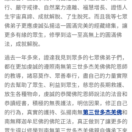
行、嚴守戒律、自然業力遠離、福慧增長、證悟人
生宇宙真諦、成就解脫、了生脫死。而且我等七眾
佛弟子更應虔誠弘揚這一圓滿完美的經藏總集，讓
更多有緣的眾生，修學到這一至高無上的圓滿佛
法，成就解脫。
過去一年多來，證達我見到眾多的七眾佛弟子們，
都在更加虔誠的遵照南無第三世多杰羌佛佛陀恩師
的教導，諸惡莫作、眾善奉行，盡自己的力量實際
的去幫助了眾生、利益到眾生，慈悲的長期救護、
放生各種物命，虔誠的恭聞佛陀恩師說法的法音和
恭讀經書，積極的無畏護法，明信因果，修正自己
第三世多杰羌佛
的行為，真實的護持、弘揚南無
和
南無釋迦牟尼佛的佛陀正法，真正做到了讓更多的
眾生得以修學到南無第三世多杰羌佛親自傳承下來