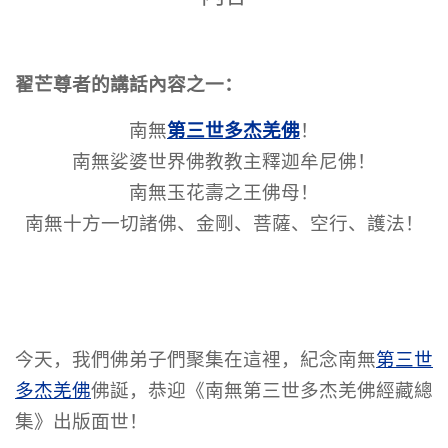
翟芒尊者的講話內容之一：
第三世多杰羌佛
南無
！
南無娑婆世界佛教教主釋迦牟尼佛！
南無玉花壽之王佛母！
南無十方一切諸佛、金剛、菩薩、空行、護法！
今天，我們佛弟子們聚集在這裡，紀念南無
第三世
多杰羌佛
佛誕，恭迎《南無第三世多杰羌佛經藏總
集》出版面世！