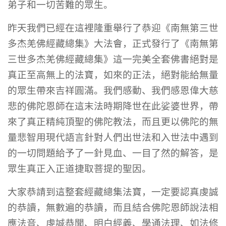
弟子和一切苦難的眾生。
昨天我們已經在這裡隆重舉行了恭迎《南無第三世
多杰羌佛經藏總集》大法會，正式發行了《南無第
三世多杰羌佛經藏總集》這一完美全套佛書絕對是
真正至高無上的法寶，如來的正法，絕對能給無量
的眾生帶來吉祥圓滿。我們感動、我們感恩偉大慈
悲的佛陀恩師在這末法時期降世在此娑婆世界，帶
來了真正精純頂聖的佛陀教法，而且更以佛陀的無
量悲智用現代語言針對人們出世法和入世法中遇到
的一切問題給予了一針見血、一目了然的解答，是
眾生真正入正道捷取菩提的聖因。
大家恭請到這整套經藏總集法寶，一定要認真虔誠
的恭讀，無數遍的恭讀，而且結合佛陀恩師說法相
應法音、虔誠恭聞、明白經義、學通法理、如法修