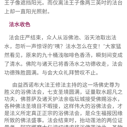
王子像遮挡阳光。而仅离法王子像两三英吋的法台
上却一直阳光照射。
法水收色
法会庄严结束，众人从浴佛池、浴天池取出法
水，忽听一声惊讶的“咦？法水怎么在变！”大家猛
然看见，原来的九十桶浅咖啡色香汤，瞬刻间变成
了清水。佛陀与诸天已将香汤水之功德收走，法会
功德殊胜圆满。与会大众礼拜赞叹不止。
由益西诺布大法王修法主持的这一场佛史尊为
胜义的浴佛法会，七支圣境圆满，证量取水超凡之
功夫，佛菩萨及诸天护法亲临坛城接受佛赐浴水，
各种佛法圣境目不暇接，这样伟大的浴佛法会，才
是法义所定真正正宗的浴佛法会，是众生福报因缘
所致的佛法盛事。法会结束时，抬动莲池的两位证