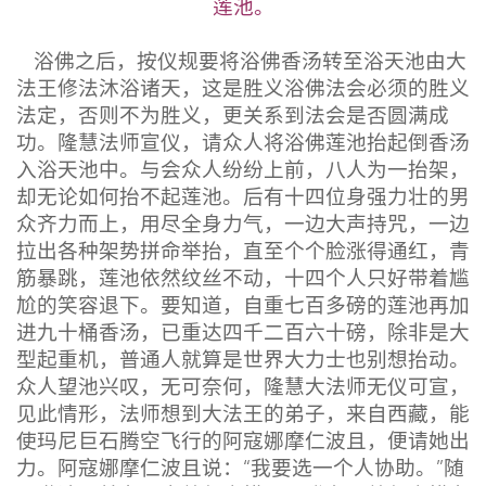
莲池。
浴佛之后，按仪规要将浴佛香汤转至浴天池由大
法王修法沐浴诸天，这是胜义浴佛法会必须的胜义
法定，否则不为胜义，更关系到法会是否圆满成
功。隆慧法师宣仪，请众人将浴佛莲池抬起倒香汤
入浴天池中。与会众人纷纷上前，八人为一抬架，
却无论如何抬不起莲池。后有十四位身强力壮的男
众齐力而上，用尽全身力气，一边大声持咒，一边
拉出各种架势拼命举抬，直至个个脸涨得通红，青
筋暴跳，莲池依然纹丝不动，十四个人只好带着尴
尬的笑容退下。要知道，自重七百多磅的莲池再加
进九十桶香汤，已重达四千二百六十磅，除非是大
型起重机，普通人就算是世界大力士也别想抬动。
众人望池兴叹，无可奈何，隆慧大法师无仪可宣，
见此情形，法师想到大法王的弟子，来自西藏，能
使玛尼巨石腾空飞行的阿寇娜摩仁波且，便请她出
力。阿寇娜摩仁波且说：“我要选一个人协助。”随