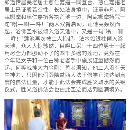
即邀请居美老居士慈仁嘉措一同登台，慈仁嘉措老
居士已证般若空性，长处法身境中，证量非凡。阿
寇娜摩和慈仁嘉措各执莲池一边，阿寇娜摩持咒一
句“嗡—啊—吽！”两人双臂启动，莲池竟轰然而
起，浴佛圣水被倾入浴天池中，又是一句“嗡—啊
—吽！”莲池再次被二人抬起，法水如银柱倾入浴
天池，众人大惊骇然，目瞪口呆！十四位男士一起
用尽全力都挪动不了的四千多磅的莲池，竟然在一
个年轻女子和一位古稀老者手中施展证量撼然而
起，何等威神大力金刚！善者须知，他二人没有天
生神力，只因他们跟随益西大法王修学正法达到高
度的佛法证量，才能于此法会完成胜义取水的关键
仪式。胜义浴佛法会也由此圣迹而达到圆满境界。