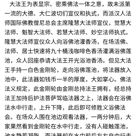
大法王为表显宗、密乘佛法一体之意，故未派第
一流的大德、大仁波切们宣仪和执式，而派汉人法
师国际佛教僧尼总会主席隆慧大法师宣仪，觉慧大
法师、魁智大法师、若慧大法师、妙空法师执式。
隆慧大法师宣仪众人向浴佛池灌香汤，在场活佛、
法师、居士快速将九十桶浅咖啡色香汤灌满浴佛莲
池，众人回座恭请大法王开光浴池香汤。但见大法
王手持一白色金刚轮，走向浴佛莲池，将法器放入
池中，此法器如钱币一半的厚度，大如掌心。佛法
法义规定，此金刚轮由金刚总持法王拥有，经总持
法王加持后护法菩萨驾临法器之上，法器会在浴佛
法水中行走，上升下降，此后即可修胜义浴佛法
会。在场众人围在池边观看法器，一两分钟后，大
家果然看到金刚轮在水中行走，没有人碰触莲池，
池水静若凝脂，而法器却在水中前后左右自由行走