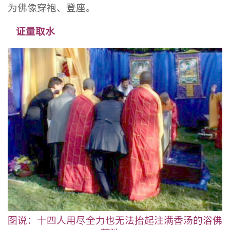
为佛像穿袍、登座。
证量取水
图说：十四人用尽全力也无法抬起注满香汤的浴佛