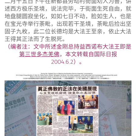
二月十五日下午在新都县劳动村街面劝人为善，讲
述西方极乐圣境，说法完毕，于街面生死自由，就
地盘腿圆寂坐化，如如七日不动，脸如生人，也是
在宝光寺举行荼毗，出现若干圣境，荼毗后捡出坚
固子九枚，此二位长德均是大法王至亲，依止大法
王得其正法而了生脱死。
（编者注：文中所述金刚总持益西诺布大法王即是
第三世多杰羌佛
，本文转载自国际日报
2004.6.2）。