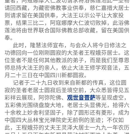
量者，阿寇娜摩大仁波切请求将浴佛莲池此一圣物
请回西藏，为藏密佛教事业供奉，慈仁嘉措大居士
则请求留在美国供奉，大法王以示公平让大家投
票，结果三比二，阿寇娜摩大仁波切败掉，此浴佛
莲池将由世界联合国际佛教总部收藏，留在美国供
奉。
此时，隆慧法师宣布，与会众人将今日修法之
功德回向一位刚刚圆寂的大圣者王程娥芬居士。这
位圣者不是任何其他教派的弟子，而是我们至尊恩
师总持大法王的亲人，依止大法王修学观音法，五
月二十三日在中国四川新都圆寂。
记者于二十九日收到来自新都的传真，这位圆
寂的圣者老居士圆寂后圣境空前，大众悉皆得见五
观世音菩萨
彩祥云展现，阿弥陀佛、
等呈现虚空，
五彩佛光围绕盘旋大地，老居士头显佛光，拾得六
十余枚上妙舍利坚固子，除了圆形还有菱形，成为
中国四大丛林宝光禅院史无前例的圣迹；不仅如
此，王程娥芬的丈夫王灵泽大居士一九九一年农历