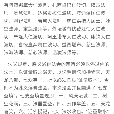
有阿寇娜摩大仁波且、扎西卓玛仁波切、隆慧法
师，觉慧法师、达格贡拉仁波切、波迪温图仁波
切、魁智法师、若慧大法师、慈仁嘉措大居士、妙
空法师、宝莲法师等。外坛城有伏藏汪怙大仁波
切、严隆大仁波切、阿王诺布大仁波切、康钦大仁
波切、喜饶直奔葛仁波切、益西堪布、慈空法师、
法海法师、慈心法师、浩凌法师等。
法义规定，胜义浴佛法会的宗旨必须以浴过佛的
法水，以证量取之浴天，以说明佛陀加持诸天、天
龙八部、七众弟子，所以必须圆满“证量取水”，否
则不为胜义浴佛法会。本次法会并且圆满了“七支
圣境”，七支圣境显现即：一、风庆坛城，二、树
空花雨，三、法器显圣，四、云作伞盖，五、天龙
喜笑，六、活佛授记，七、法水收色。“证量取水”