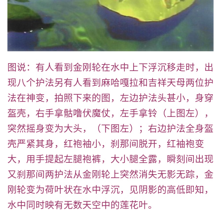
图说：有人看到金刚轮在水中上下浮沉移走时，出
现八个护法另有人看到麻哈嘎拉和吉祥天母两位护
法在神变，拍照下来的图，左边护法头甚小，身穿
盔壳，右手拿骷噜伏魔仗，左手拿铃（上图左），
突然摇身变为大头，（下图左）；右边护法全身盔
壳严紧其身，红袍袖小，刹那间脱开，红袖袍变
大，用手提起左腿袍裤，大小腿全露，瞬刻间出现
又刹那间两护法从金刚轮上突然消失无影无踪，金
刚轮变为荷叶状在水中浮沉，见阴影的高低即知，
水中同时映有无数天空中的莲花叶。