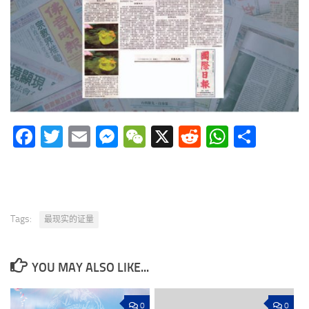
Facebook
Twitter
Email
Messenger
WeChat
X
Reddit
WhatsA
分
享
Tags:
最现实的证量
YOU MAY ALSO LIKE...
0
0