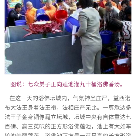
图说：七众弟子正向莲池灌九十桶浴佛香汤。
在这一天的浴佛坛城内，气氛神圣庄严，益西诺
布大法王身着法王袍，法相庄严无比。一尊悉达多
法王子金身铜像矗立坛城，坛城中央有自体重达七
百磅、高三英呎的正方形浴佛莲池，池上有大如车
轮的美丽莲花，浴佛池下方是一英尺高的长方形浴