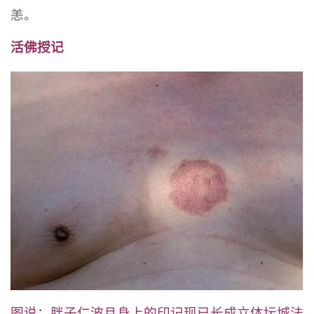
恙。
活佛授记
图说：胖子仁波且身上的印记现已长成立体坛城法