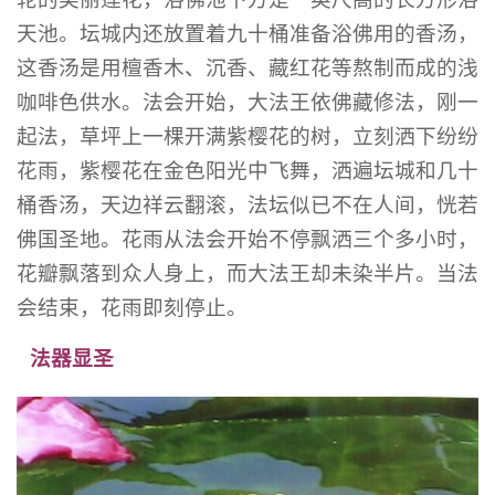
天池。坛城内还放置着九十桶准备浴佛用的香汤，
这香汤是用檀香木、沉香、藏红花等熬制而成的浅
咖啡色供水。法会开始，大法王依佛藏修法，刚一
起法，草坪上一棵开满紫樱花的树，立刻洒下纷纷
花雨，紫樱花在金色阳光中飞舞，洒遍坛城和几十
桶香汤，天边祥云翻滚，法坛似已不在人间，恍若
佛国圣地。花雨从法会开始不停飘洒三个多小时，
花瓣飘落到众人身上，而大法王却未染半片。当法
会结束，花雨即刻停止。
法器显圣