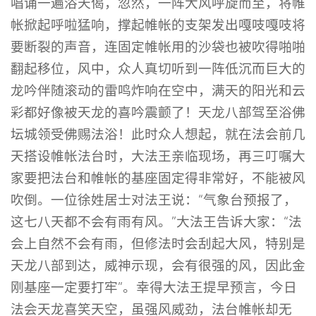
唱诵一遍浴天偈，忽然，一阵大风呼旋而至，将帷
帐掀起呼啦猛响，撑起帷帐的支架发出嘎吱嘎吱将
要断裂的声音，连固定帷帐用的沙袋也被吹得啪啪
翻起移位，风中，众人真切听到一阵低沉而巨大的
龙吟伴随滚动的雷鸣炸响在空中，满天的阳光和云
彩都好像被天龙的喜吟震颤了！天龙八部驾至浴佛
坛城领受佛赐法浴！此时众人想起，就在法会前几
天搭设帷帐法台时，大法王亲临现场，再三叮嘱大
家要把法台和帷帐的基座固定得非常好，不能被风
吹倒。一位徐姓居士对法王说：“气象台预报了，
这七八天都不会有雨有风。”大法王告诉大家：“法
会上自然不会有雨，但修法时会刮起大风，特别是
天龙八部到达，威神示现，会有很强的风，因此金
刚基座一定要打牢”。幸得大法王提早预言，今日
法会天龙喜笑天空，虽强风威劲，法台帷帐却无