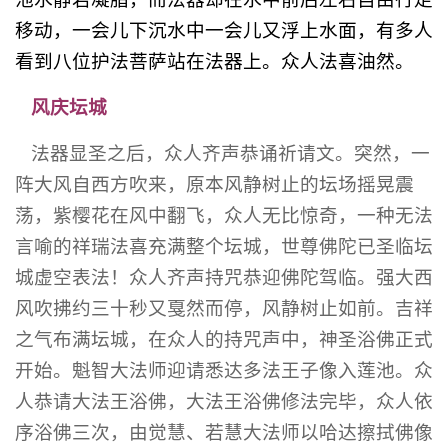
移动，一会儿下沉水中一会儿又浮上水面，有多人
看到八位护法菩萨站在法器上。众人法喜油然。
风庆坛城
法器显圣之后，众人齐声恭诵祈请文。突然，一
阵大风自西方吹来，原本风静树止的坛场摇晃震
荡，紫樱花在风中翻飞，众人无比惊奇，一种无法
言喻的祥瑞法喜充满整个坛城，世尊佛陀已圣临坛
城虚空表法！众人齐声持咒恭迎佛陀驾临。强大西
风吹拂约三十秒又戛然而停，风静树止如前。吉祥
之气布满坛城，在众人的持咒声中，神圣浴佛正式
开始。魁智大法师迎请悉达多法王子像入莲池。众
人恭请大法王浴佛，大法王浴佛修法完毕，众人依
序浴佛三次，由觉慧、若慧大法师以哈达擦拭佛像