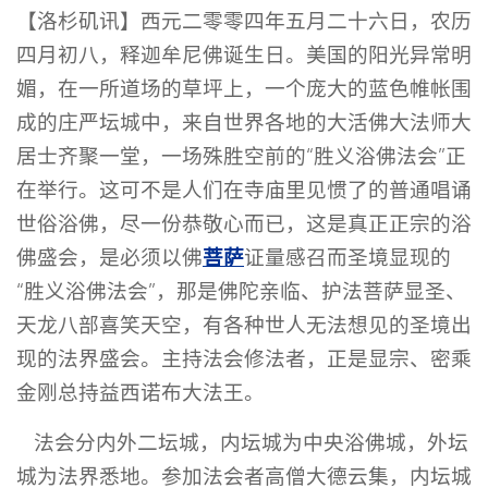
【洛杉矶讯】西元二零零四年五月二十六日，农历
四月初八，释迦牟尼佛诞生日。美国的阳光异常明
媚，在一所道场的草坪上，一个庞大的蓝色帷帐围
成的庄严坛城中，来自世界各地的大活佛大法师大
居士齐聚一堂，一场殊胜空前的“胜义浴佛法会”正
在举行。这可不是人们在寺庙里见惯了的普通唱诵
世俗浴佛，尽一份恭敬心而已，这是真正正宗的浴
菩萨
佛盛会，是必须以佛
证量感召而圣境显现的
“胜义浴佛法会”，那是佛陀亲临、护法菩萨显圣、
天龙八部喜笑天空，有各种世人无法想见的圣境出
现的法界盛会。主持法会修法者，正是显宗、密乘
金刚总持益西诺布大法王。
法会分内外二坛城，内坛城为中央浴佛城，外坛
城为法界悉地。参加法会者高僧大德云集，内坛城