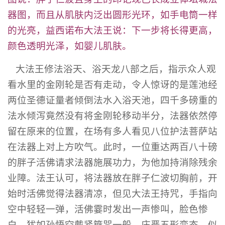
器图，而且从肌肤内泛出圆形光环，如手电筒一样
的光亮，益西诺布大法王说：下一步将长得更高，
颜色透明光泽，如婴儿肌肤。
大法王修法浴天、浴天龙八部之后，指示众人观
看水里的金刚轮是否有走动，令人惊讶的是莲池经
两位圣德证量者倾倒法水入浴天池，四千多磅重的
法水倾泻竟然没有将金刚轮移动半分，法器依然停
留在原来的位置，在场有多人看见八位护法菩萨站
在法器上对上方吹气。此时，一位重达两百八十磅
的胖子活佛请求法器施展功力，为他加持消除残余
业障。法王认可，将法器放在胖子仁波切胸前，开
始时活佛觉得法器清凉，但见大法王持咒，手指向
空中轻轻一弹，活佛霎时发出一声惨叫，脸色惨
白，犹如孙悟空戴紧箍咒一般，庄严五形变态，似