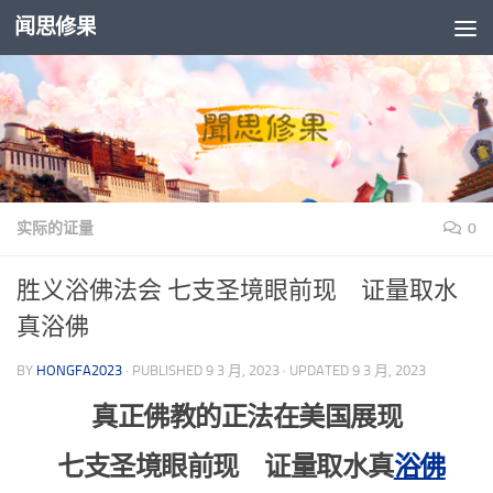
闻思修果
Skip to content
实际的证量
0
胜义浴佛法会 七支圣境眼前现 证量取水
真浴佛
BY
HONGFA2023
· PUBLISHED
9 3 月, 2023
· UPDATED
9 3 月, 2023
真正佛教的正法在美国展现
七支圣境眼前现 证量取水真
浴佛