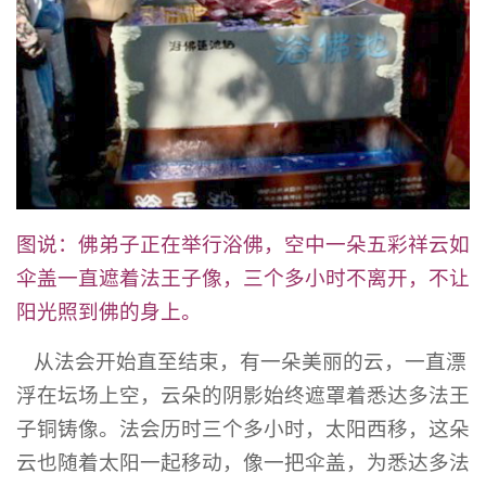
图说：佛弟子正在举行浴佛，空中一朵五彩祥云如
伞盖一直遮着法王子像，三个多小时不离开，不让
阳光照到佛的身上。
从法会开始直至结束，有一朵美丽的云，一直漂
浮在坛场上空，云朵的阴影始终遮罩着悉达多法王
子铜铸像。法会历时三个多小时，太阳西移，这朵
云也随着太阳一起移动，像一把伞盖，为悉达多法