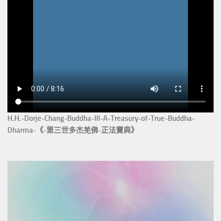
H.H.-Dorje-Chang-Buddha-III-A-Treasury-of-True-Buddha-
Dharma-《-第三世多杰羌佛-正法寶典》