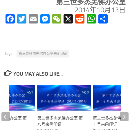
第三世多杰羌佛办公室
2014年10月13日
Facebook
Twitter
Email
Messenger
WeChat
X
Reddit
WhatsA
分
享
Tags:
第三世多杰羌佛办公室来函印证
YOU MAY ALSO LIKE...
1
0
杰羌佛办公室 第
第三世多杰羌佛办公室 第
第三世多杰羌佛办公
印证
八号来函印证
十号来函印证