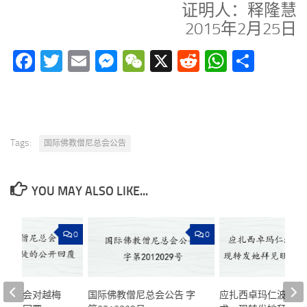
证明人：释隆慧
2015年2月25日
Facebook
Twitter
Email
Messenger
WeChat
X
Reddit
WhatsA
分
享
Tags:
国际佛教僧尼总会公告
YOU MAY ALSO LIKE...
0
0
僧尼总会对越梅
国际佛教僧尼总会公告 字
应扎西卓玛仁波且的