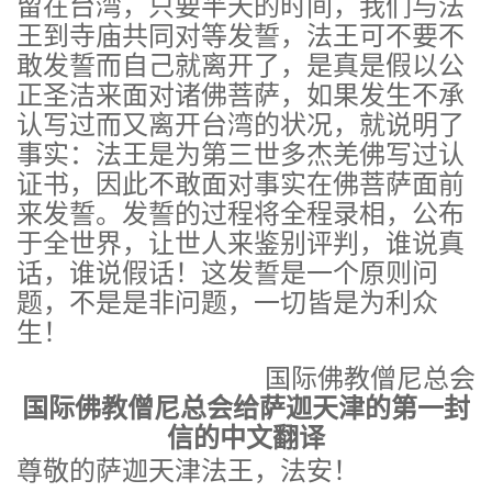
留在台湾，只要半天的时间，我们与法
王到寺庙共同对等发誓，法王可不要不
敢发誓而自己就离开了，是真是假以公
正圣洁来面对诸佛菩萨，如果发生不承
认写过而又离开台湾的状况，就说明了
事实：法王是为第三世多杰羌佛写过认
证书，因此不敢面对事实在佛菩萨面前
来发誓。发誓的过程将全程录相，公布
于全世界，让世人来鉴别评判，谁说真
话，谁说假话！这发誓是一个原则问
题，不是是非问题，一切皆是为利众
生！
国际佛教僧尼总会
国际佛教僧尼总会给萨迦天津的第一封
信的中文翻译
尊敬的萨迦天津法王，法安！