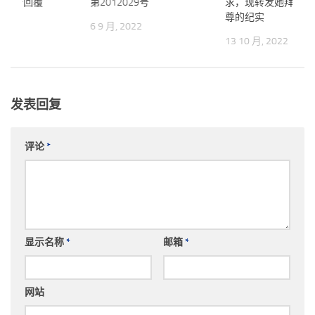
的公开回覆
第2012029号
求，现转发她拜见旺
尊的纪实
2022
6 9 月, 2022
13 10 月, 2022
发表回复
评论
*
显示名称
*
邮箱
*
网站