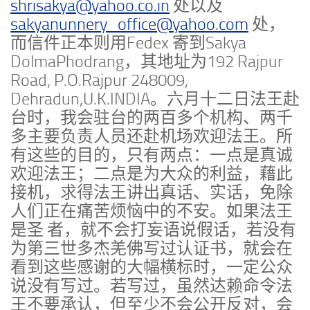
shrisakya@yahoo.co.in
处以及
sakyanunnery_office@yahoo.com
处，
而信件正本则用Fedex 寄到Sakya
DolmaPhodrang，其地址为192 Rajpur
Road, P.O.Rajpur 248009,
Dehradun,U.K.INDIA。六月十二日法王赴
台时，我会驻台的两百多个机构、两千
多主要负责人员还赴机场欢迎法王。所
有这些的目的，只有两点：一点是真诚
欢迎法王；二点是为大众的利益，藉此
接机，求得法王讲出真话、实话，免除
人们正在痛苦烦恼中的不安。如果法王
是圣 者，就不会打妄语说假话，若没有
为第三世多杰羌佛写过认证书，就会在
看到这些感谢的大幅横标时，一定公众
说没有写过。若写过，虽然达赖命令法
王不要承认，但至少不会公开反对，会