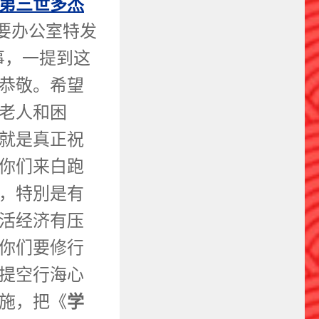
第三世多杰
要办公室特发
事，一提到这
恭敬。希望
老人和困
就是真正祝
你们来白跑
，特別是有
活经济有压
你们要修行
提空行海心
学
施，把《