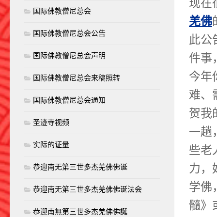
现在
国际佛教僧尼总会
羌佛
国际佛教僧尼总会公告
此公
件事
国际佛教僧尼总会声明
今年
国际佛教僧尼总会来稿照转
难、
国际佛教僧尼总会通知
贺我
圣迹寺视频
一趟
实际的证量
些老
力，
恭迎南无第三世多杰羌佛佛诞
学佛
恭迎南无第三世多杰羌佛佛诞法会
髓》
恭迎南無第三世多杰羌佛佛誕