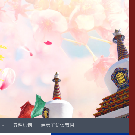
五明妙谙
佛弟子访谈节目