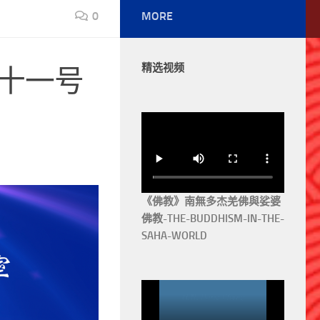
0
MORE
精选视频
五十一号
《佛教》南無多杰羌佛與娑婆
佛教-THE-BUDDHISM-IN-THE-
SAHA-WORLD