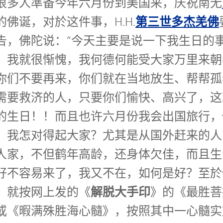
很多人準备今年六月份到美国来，庆祝南无
第三世多杰羌佛
的佛诞，对於这件事，H.H.
告，佛陀说：“今天主要是说一下我生日的
，我就很惭愧，我何德何能受大家万里来朝
你们不要再来，你们就在当地放生、帮帮孤
需要救济的人，只要你们愉快、高兴了，这
的生日！！而且也许六月份我会出国旅行，
，我怎对得起大家？尤其是从国外赶来的人
人家，不但鹤年高龄，还身体欠佳，而且生
好不容易来了，我又不在，如何是好？至於
解脱大手印
，就按网上发的《
》的《最胜菩
或《暇满殊胜海心髓》，按照其中一心髓实