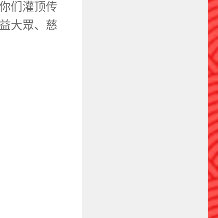
你们灌顶传
益大眾、慈