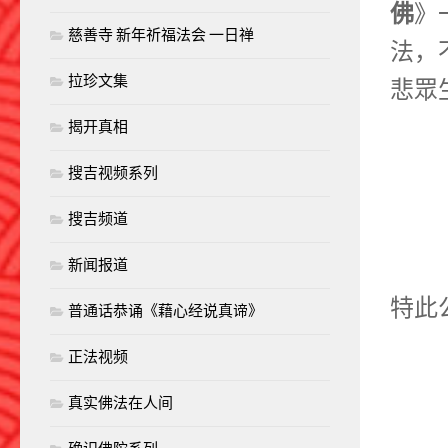
佛
》
慈善寺 新年祈福法会 一日禅
法，
拉珍文集
悲眾
揭开真相
搜吉视频系列
搜吉频道
新闻报道
特此
普通话恭诵《藉心经说真谛》
正法视频
真实佛法在人间