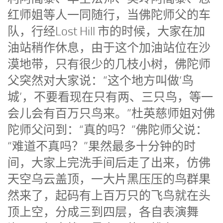
红师姐等人一同随行，当佛陀师父的车
队，行经Lost Hill 市的时候，大家在加
油站稍作休息，由于这个加油站位在沙
漠地带，只有很少的几枝小树，佛陀师
父突然对大家说：“这个地方叫做‘鸟
城’，不要看现在只有两、三只鸟，等一
会儿会有百万只鸟来。”杜英慈师姐对佛
陀师父问到：“真的吗？”佛陀师父说：
“难道不真吗？”果然最多十分钟的时
间，大家上完洗手间后走了出来，仿佛
天空乌云盖顶，一大片黑压压的鸟群果
然来了，起码有上百万只的飞鸟就在头
顶上空，分成三到四层，各自表演舞