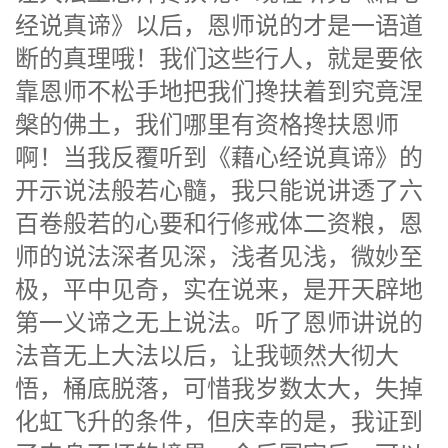
经说真谛》以后，恩师说的才是一语道
断的真理哦！我们这些行人，就是要依
靠恩师不松手地把我们搀扶着到究竟涅
槃的佛土，我们哪里有资格搀扶恩师
啊！当我反覆听到《藉心经说真谛》的
开示说法般若心髓，我只能说讲透了六
百卷般若的心要和行修戒体二资粮，恩
师的说法深者见深，浅者见浅，微妙至
极，平中见奇，实在说来，是开天辟地
第一义谛之无上说法。听了恩师讲说的
法音无上大法以后，让我顿然大彻大
悟，桶底脱落，可惜我岁数太大，失掉
化虹飞升的条件，但庆幸的是，我证到