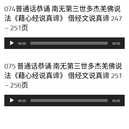
放
074普通话恭诵 南无第三世多杰羌佛说
器
法《藉心经说真谛》 借经文说真谛 247
– 251页
音
00:00
00:00
频
播
放
075 普通话恭诵 南无第三世多杰羌佛说
器
法《藉心经说真谛》 借经文说真谛 251
– 256页
音
00:00
00:00
频
播
放
器