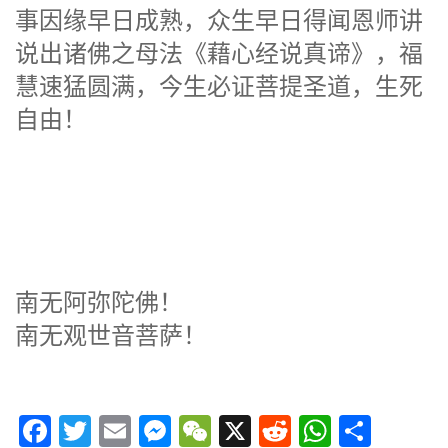
事因缘早日成熟，众生早日得闻恩师讲
说出诸佛之母法《藉心经说真谛》，福
慧速猛圆满，今生必证菩提圣道，生死
自由！
南无阿弥陀佛！
南无观世音菩萨！
Facebook
Twitter
Email
Messenger
WeChat
X
Reddit
WhatsA
分