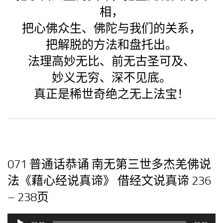
相，
把心佛众生、佛陀与我们的关系，
把解脱的方法和盘托出。
法理高妙无比、前无古圣可及、
妙义无穷、深不见底。
真正是稀世奇绝之无上法宝！
071 普通话恭诵 南无第三世多杰羌佛说
法《藉心经说真谛》 借经文说真谛 236
– 238页
音