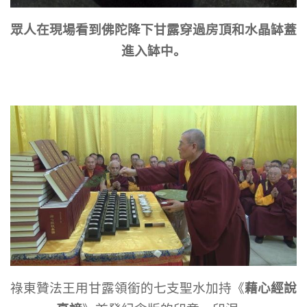
眾人在現場看到佛陀降下甘露穿過房頂和水晶缽蓋
進入缽中。
藉心經說
祿東贊法王用甘露領銜的七支聖水加持《