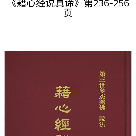
《藉心经说真谛》第236-256
页