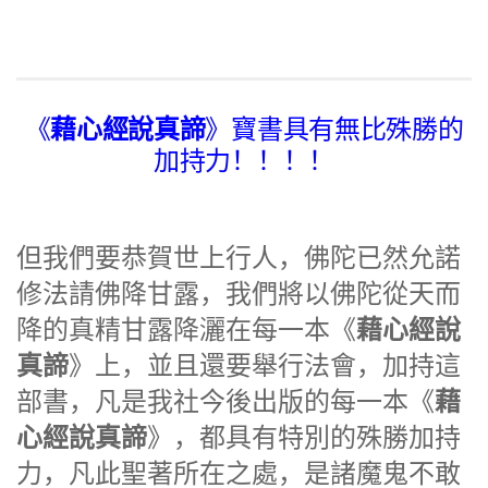
藉心經說真諦
《
》寶書具有無比殊勝的
加持力！！！！
但我們要恭賀世上行人，佛陀已然允諾
修法請佛降甘露，我們將以佛陀從天而
藉心經說
降的真精甘露降灑在每一本《
真諦
》上，並且還要舉行法會，加持這
藉
部書，凡是我社今後出版的每一本《
心經說真諦
》，都具有特別的殊勝加持
力，凡此聖著所在之處，是諸魔鬼不敢