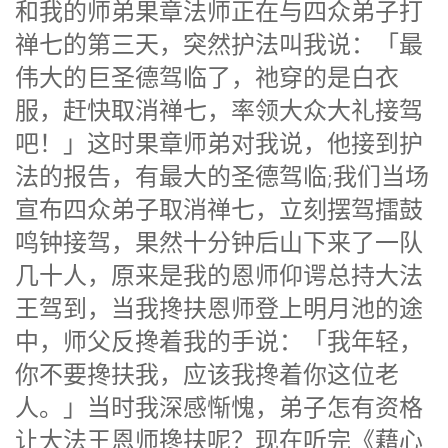
和我的师弟果章法师正在与四众弟子打
禅七的第三天，突然护法叫我说：「最
伟大的巨圣德驾临了，祂穿的是白衣
服，赶快取消禅七，率领大众大礼接驾
吧！」这时果章师弟对我说，他接到护
法的报告，有最大的圣德驾临;我们当场
宣布四众弟子取消禅七，立刻摆驾擂鼓
鸣钟接驾，果然十分钟后山下来了一队
几十人，原来是我的恩师仰谔总持大法
王驾到，当我搀扶恩师登上明月池的途
中，师父反搀着我的手说：「我年轻，
你不要搀扶我，应该我搀着你这位老
人。」当时我深感惭愧，弟子怎有资格
让大法王恩师搀扶呢？现在听完《藉心