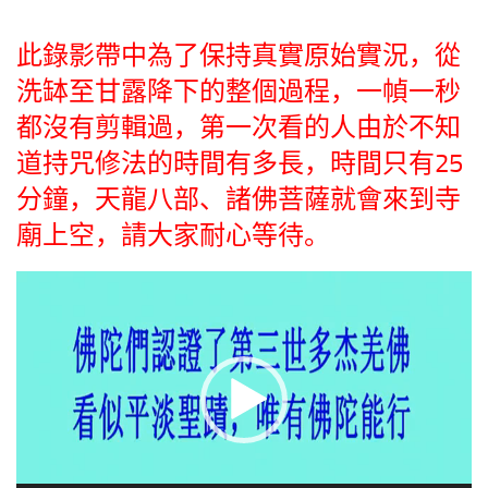
此錄影帶中為了保持真實原始實況，從
洗缽至甘露降下的整個過程，一幀一秒
都沒有剪輯過，第一次看的人由於不知
道持咒修法的時間有多長，時間只有25
分鐘，天龍八部、諸佛菩薩就會來到寺
廟上空，請大家耐心等待。
视
频
播
放
器