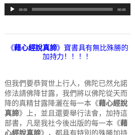
音
00:00
00:00
频
播
放
器
藉心經說真諦
《
》寶書具有無比殊勝的
加持力！！！！
但我們要恭賀世上行人，佛陀已然允諾
修法請佛降甘露，我們將以佛陀從天而
藉心經說
降的真精甘露降灑在每一本《
真諦
》上，並且還要舉行法會，加持這
藉
部書，凡是我社今後出版的每一本《
心經說真諦
》，都具有特別的殊勝加持