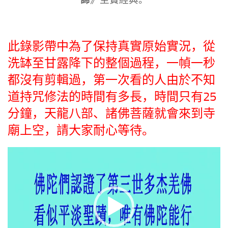
此錄影帶中為了保持真實原始實況，從
洗缽至甘露降下的整個過程，一幀一秒
都沒有剪輯過，第一次看的人由於不知
道持咒修法的時間有多長，時間只有25
分鐘，天龍八部、諸佛菩薩就會來到寺
廟上空，請大家耐心等待。
视
频
播
放
器