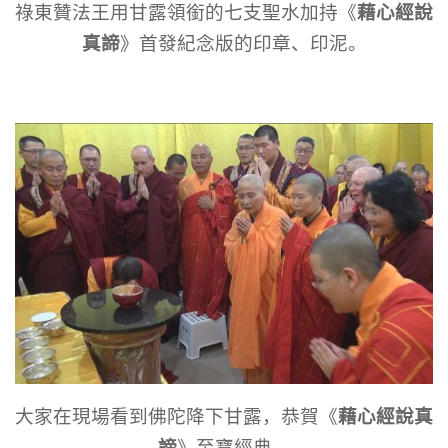
藉心經說
祿東贊法王用甘露領銜的七支聖水加持《
真諦
》首發紀念版的印章、印泥。
藉心經說真
大家在現場看到佛陀降下甘露，恭賀《
諦
》至寶經典。