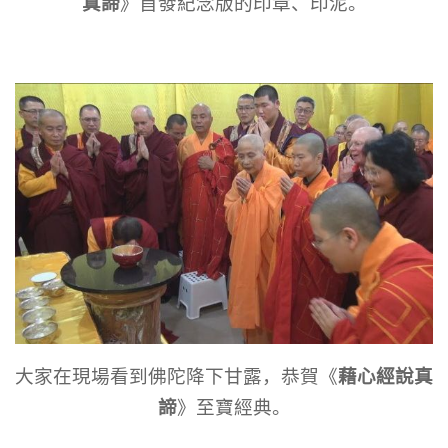
真諦
》首發紀念版的印章、印泥。
藉心經說真
大家在現場看到佛陀降下甘露，恭賀《
諦
》至寶經典。