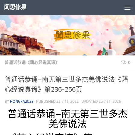
闻思修果
Skip to content
普通话恭诵《藉心经说真谛》
0
普通话恭诵–南无第三世多杰羌佛说法《藉
心经说真谛》第236-256页
BY
HONGFA2023
· PUBLISHED
22 7 月, 2022
· UPDATED
25 7 月, 2026
普通话恭诵–南无第三世多杰
羌佛说法