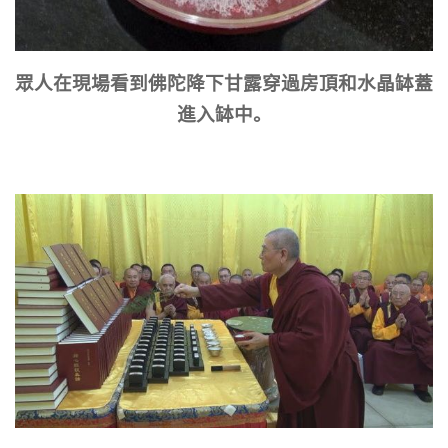
眾人在現場看到佛陀降下甘露穿過房頂和水晶缽蓋
進入缽中。