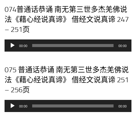
放
074普通话恭诵 南无第三世多杰羌佛说
器
法《藉心经说真谛》 借经文说真谛 247
– 251页
音
00:00
00:00
频
播
放
075 普通话恭诵 南无第三世多杰羌佛说
器
法《藉心经说真谛》 借经文说真谛 251
– 256页
音
00:00
00:00
频
播
放
器