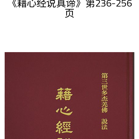
《藉心经说真谛》第236-256
页