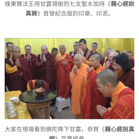
藉心經說
祿東贊法王用甘露領銜的七支聖水加持《
真諦
》首發紀念版的印章、印泥。
藉心經說真
大家在現場看到佛陀降下甘露，恭賀《
諦
》至寶經典。