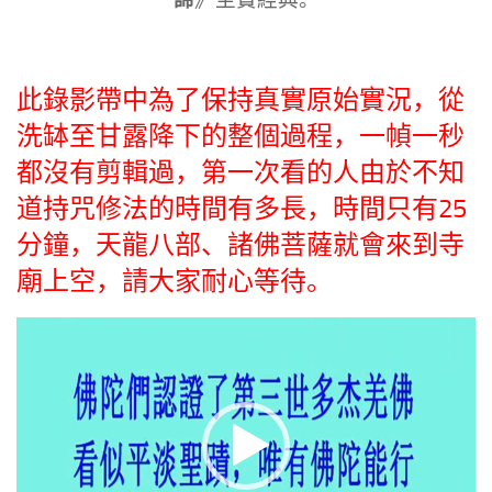
此錄影帶中為了保持真實原始實況，從
洗缽至甘露降下的整個過程，一幀一秒
都沒有剪輯過，第一次看的人由於不知
道持咒修法的時間有多長，時間只有25
分鐘，天龍八部、諸佛菩薩就會來到寺
廟上空，請大家耐心等待。
视
频
播
放
器