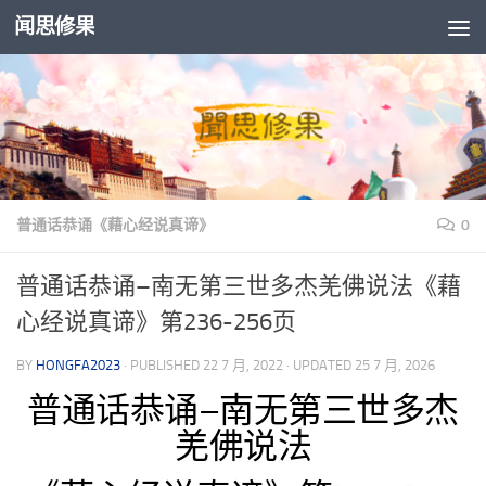
闻思修果
Skip to content
普通话恭诵《藉心经说真谛》
0
普通话恭诵–南无第三世多杰羌佛说法《藉
心经说真谛》第236-256页
BY
HONGFA2023
· PUBLISHED
22 7 月, 2022
· UPDATED
25 7 月, 2026
普通话恭诵–南无第三世多杰
羌佛说法