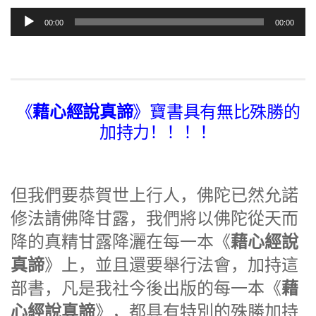
音
00:00
00:00
频
播
放
器
藉心經說真諦
《
》寶書具有無比殊勝的
加持力！！！！
但我們要恭賀世上行人，佛陀已然允諾
修法請佛降甘露，我們將以佛陀從天而
藉心經說
降的真精甘露降灑在每一本《
真諦
》上，並且還要舉行法會，加持這
藉
部書，凡是我社今後出版的每一本《
心經說真諦
》，都具有特別的殊勝加持