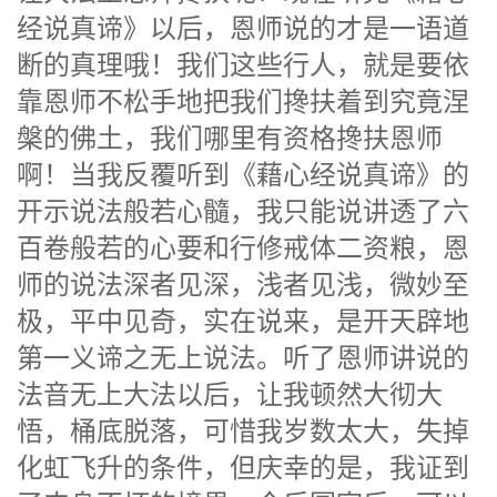
经说真谛》以后，恩师说的才是一语道
断的真理哦！我们这些行人，就是要依
靠恩师不松手地把我们搀扶着到究竟涅
槃的佛土，我们哪里有资格搀扶恩师
啊！当我反覆听到《藉心经说真谛》的
开示说法般若心髓，我只能说讲透了六
百卷般若的心要和行修戒体二资粮，恩
师的说法深者见深，浅者见浅，微妙至
极，平中见奇，实在说来，是开天辟地
第一义谛之无上说法。听了恩师讲说的
法音无上大法以后，让我顿然大彻大
悟，桶底脱落，可惜我岁数太大，失掉
化虹飞升的条件，但庆幸的是，我证到