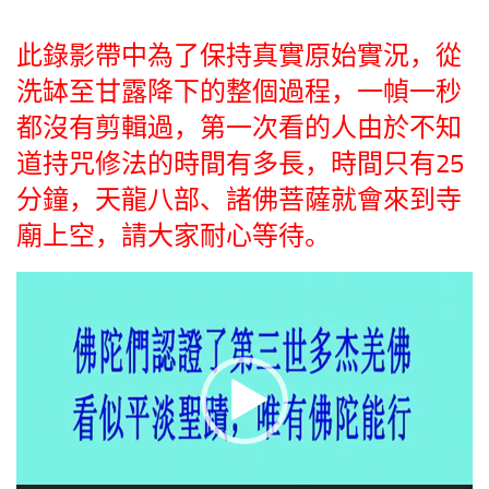
此錄影帶中為了保持真實原始實況，從
洗缽至甘露降下的整個過程，一幀一秒
都沒有剪輯過，第一次看的人由於不知
道持咒修法的時間有多長，時間只有25
分鐘，天龍八部、諸佛菩薩就會來到寺
廟上空，請大家耐心等待。
视
频
播
放
器