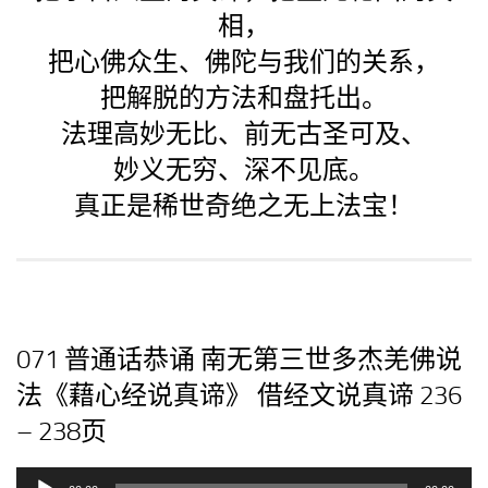
相，
把心佛众生、佛陀与我们的关系，
把解脱的方法和盘托出。
法理高妙无比、前无古圣可及、
妙义无穷、深不见底。
真正是稀世奇绝之无上法宝！
071 普通话恭诵 南无第三世多杰羌佛说
法《藉心经说真谛》 借经文说真谛 236
– 238页
音