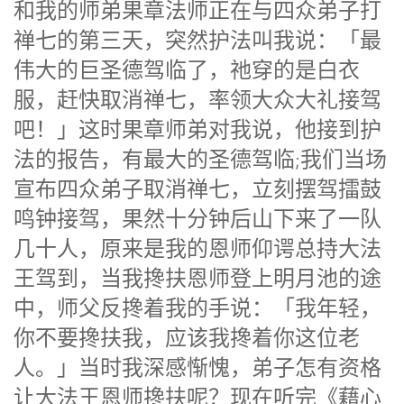
和我的师弟果章法师正在与四众弟子打
禅七的第三天，突然护法叫我说：「最
伟大的巨圣德驾临了，祂穿的是白衣
服，赶快取消禅七，率领大众大礼接驾
吧！」这时果章师弟对我说，他接到护
法的报告，有最大的圣德驾临;我们当场
宣布四众弟子取消禅七，立刻摆驾擂鼓
鸣钟接驾，果然十分钟后山下来了一队
几十人，原来是我的恩师仰谔总持大法
王驾到，当我搀扶恩师登上明月池的途
中，师父反搀着我的手说：「我年轻，
你不要搀扶我，应该我搀着你这位老
人。」当时我深感惭愧，弟子怎有资格
让大法王恩师搀扶呢？现在听完《藉心