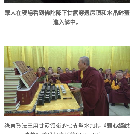
眾人在現場看到佛陀降下甘露穿過房頂和水晶缽蓋
進入缽中。
藉心經說
祿東贊法王用甘露領銜的七支聖水加持《