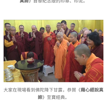
真諦
》首發紀念版的印章、印泥。
藉心經說真
大家在現場看到佛陀降下甘露，恭賀《
諦
》至寶經典。