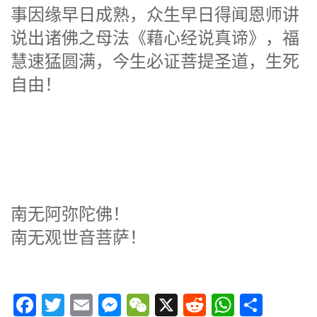
事因缘早日成熟，众生早日得闻恩师讲
说出诸佛之母法《藉心经说真谛》，福
慧速猛圆满，今生必证菩提圣道，生死
自由！
南无阿弥陀佛！
南无观世音菩萨！
Facebook
Twitter
Email
Messenger
WeChat
X
Reddit
WhatsA
分