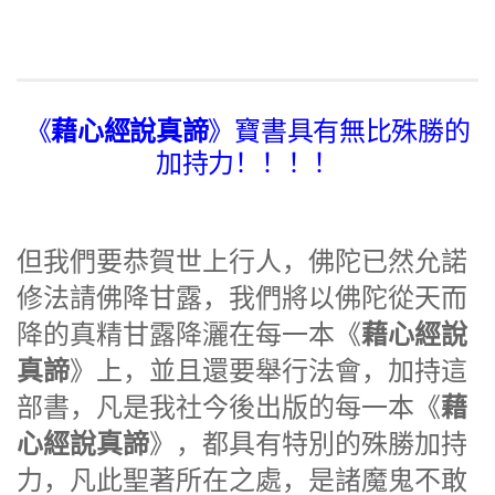
藉心經說真諦
《
》寶書具有無比殊勝的
加持力！！！！
但我們要恭賀世上行人，佛陀已然允諾
修法請佛降甘露，我們將以佛陀從天而
藉心經說
降的真精甘露降灑在每一本《
真諦
》上，並且還要舉行法會，加持這
藉
部書，凡是我社今後出版的每一本《
心經說真諦
》，都具有特別的殊勝加持
力，凡此聖著所在之處，是諸魔鬼不敢