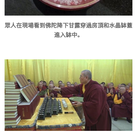
眾人在現場看到佛陀降下甘露穿過房頂和水晶缽蓋
進入缽中。