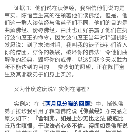
证据 3：他们说在读佛经，我相信他们说的是
事实，陈恒宝生真的在领著他们读佛经。但是，他
们这一群人读佛经与佛弟子们不同，他们的目的是
曲解佛经、谤辱佛经，由此也正好暴露了他们在执
行波旬魔王的命令，因为波旬魔王当年对释迦佛陀
发愿说：到了末法时期，我叫我的徒子徒孙们渗入
你的僧团，穿你的袈裟，破坏你的佛法！令他们曲
解你的经典，毁坏你的戒律，以达到我今天以武力
所不能达到的目的……魔波旬的愿望，正在陈恒宝
生及其邪教弟子们身上实施。
又为什麽这麽说？实例在哪裡？
两月见分晓的回顾
实例A：在《
》中，惭愧佛
《佛藏经》
弟子拉珍我引用了释迦佛陀说
净戒品之
『舍利弗，如是上妙无比之法,破戒比
原文如下：
丘乃生嗔恨，于说法者心多不信。得闻如是佛所说