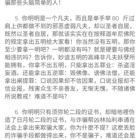
骗那些头脑简单的人！
5. 你明明是一个凡夫，而且是单手举 80 斤过
肩上供都做不到的邪恶虚弱凡夫，却以圣者自居，
既然以圣者自居，那就该实实在在按释迦牟尼佛陀
的规定拿出五明给大家看！你当然没有五明，那你
至少要拿一明吧？一明都没有吗？就是硬要与佛经
相违抗吗？告诉你，妙谙五明的高峰非凡夫妖孽所
能拥有，你拿不出五明，只能拿出五罪业：杀盗淫
妄酒。还能拿出五逆罪：毁佛像、谤佛法僧。还能
拿出阐提罪：口说因果却不信因果，口说业报却不
信业报，残害众生不亲善友，无惭无愧，不随诸佛
所说教戒！难道不是吗？
6. 你明明只有须弥轮二段的证书，却暗地裡伪
造了日月轮二段的证书，与诈骗帮凶林灿利串通在
法会上拿出来欺骗大家，你为什麽不提？这麽丢脸
的诈骗手段都做得出来，你不是骗子，难道还会是