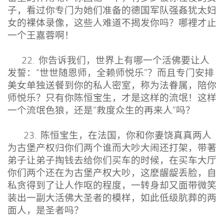
子，看过你专门为她们准备的德国军队强姦犹太妇
女的裸体录像，这些人难道不揭发你吗？哪裡才止
一个王嘉蓉啊！
22. 你告诉我们，世界上有哪一个活佛要让人
发誓：“世世随恩师，全赖师悦乐”？而且专门安排
美女单独送餐到你的私人密室，称为法眷属，陪你
师悦乐？只有你陈恒宝生，才是这样的流氓！这样
一个流氓色狼，还是“救度众生的再来人”吗？
23. 陈恒宝生，在法国，你和你妻饶真真两人
为古堡产权归你们两个谁而大吵大闹还打架，带著
弟子让弟子掏钱去给你们买车的时候，在买车大厅
你们两个还在为古堡产权大吵，这麽龌龊丢脸，自
私贪得到了让人作呕的程度，一转身却又面带微笑
装出一副大活佛大圣者的模样，如此低级肮葬的两
面人，是圣者吗？