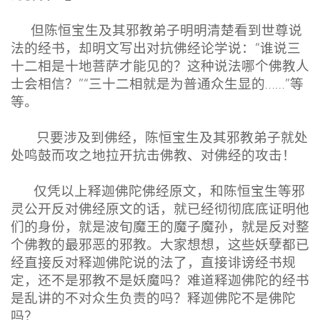
但陈恒宝生及其邪教弟子明明清楚看到世尊说
法的经书，却明文写出对抗佛经论学说：“谁说三
十二相是十地菩萨才能见的？这种说法哪个佛教人
士会相信？”“三十二相就是为普通众生显的……”等
等。
只要涉及到佛经，陈恒宝生及其邪教弟子就处
处鸣鼓而攻之地拉开抗击佛教、对佛经的攻击！
仅凭以上释迦佛陀佛经原文，和陈恒宝生等邪
灵公开反对佛经原文的话，就已经彻彻底底证明他
们的身份，就是波旬魔王的魔子魔孙，就是反对整
个佛教的最邪恶的邪教。大家想想，这些妖孽都已
经直接反对释迦佛陀说的法了，直接诽谤经书规
定，还不是邪教不是妖魔吗？难道释迦佛陀的经书
是乱讲的不对众生负责的吗？释迦佛陀不是佛陀
吗？