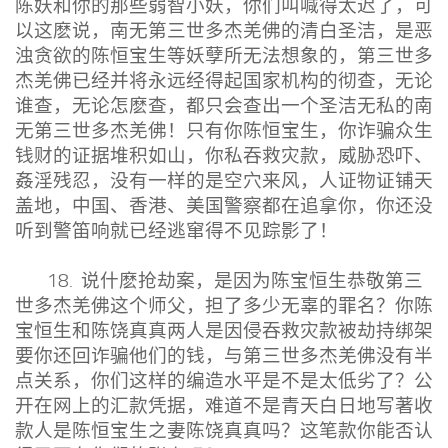
陈妖和你的那些弱智小妖，你们叫喊得太迟了，可
以这麽说，南无第三世多杰羌佛的清白圣洁，是恶
浊贪欲的陈恒宝生等妖孽所无法想象的，第三世多
杰羌佛已经并将永远经得起国家机构的彻查，无论
谁查，无论怎麽查，都只会查出一个圣洁无私的南
无第三世多杰羌佛！只有你陈恒宝生，你诈骗众生
钱财的证据堆积如山，你私吞救灾款，威胁恐吓、
姦淫残忍，没有一样的是空穴来风，人证物证铺天
盖地，中国、香港、美国警察都在追拿你，你还没
听到警笛响就已经逃窜得不见踪影了！
18. 说什麽抢劫案，是因为陈宝恒生恭敬第三
世多杰羌佛这个师父，担了多少无辜的罪名？你陈
宝恒生和陈饶真真两人是因侵吞救灾款被劫持绑架
要你还回诈骗他们的钱，与第三世多杰羌佛没有半
点关系，你们这样的编造水平是不是太低劣了？公
开在网上的汇款凭据，难道不是青天白日地写著收
款人是陈恒宝生之妻陈饶真真吗？这笔款你能否认