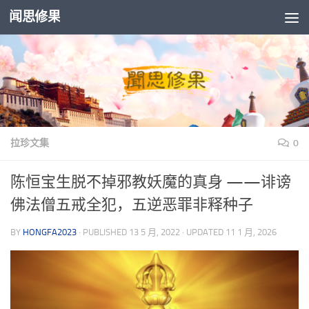
闻思修果
Skip to content
拉珍文集
0
陈恒宝生脱不掉邪教妖魔的真身 ——诽谤
佛法僧五戒全犯，五逆恶罪非释种子
BY
HONGFA2023
· PUBLISHED
13 5 月, 2022
· UPDATED
11 1 月, 2026