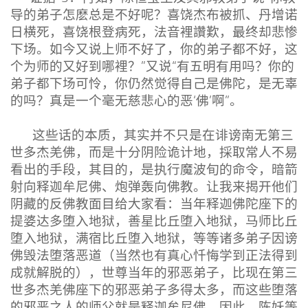
导的弟子怎麽总是不好呢？喜饶杰布被抓、丹增诺
日横死，喜饶根登病死，法音裡讚歎，最终却悲惨
下场。如今又说上师不好了，你的弟子都不好，这
个为师的又好到哪裡？”又说“有五明有用吗？你的
弟子都下场可怜，你仍然觉得自己是佛陀，是无辜
的吗？真是一个毫无慈悲心的恶‘佛’啊”。
这些话的本质，其实并不只是在诽谤南无第三
世多杰羌佛，而是十分阴险诡计地，採取常人不易
看出的手段，其目的，是执行魔波旬的命令，暗箭
射向释迦牟尼佛、炮弹轰向佛教。让我来揭开他们
阴藏的反佛教面目给大家看：当年释迦佛陀座下的
提婆达多堕入地狱，善星比丘堕入地狱，马师比丘
堕入地狱，满宿比丘堕入地狱，等等诸多弟子因谤
佛毁法堕落恶道（当然也有真心忏悔学到正法得到
成就解脱的），世尊当年的邪恶弟子，比现在第三
世多杰羌佛座下的邪恶弟子多得太多，而这些堕落
的邪恶之人的师父就是释迦牟尼佛，因此，陈妖等