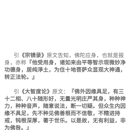
《宗镜录》
引
原文告知，佛陀应身，也就是报
『他受用身，
诸如来由平等智示现微妙净
身，亦称
功德身，居纯淨土，为住十地
菩萨众显现大神通，
转正法轮。』
《大智度论》
『佛外因缘具足，有三
引
原文：
十二相、八十
随形好，无量光明庄严其身，种种神
力，种种音声，随意
说法，断一切疑。但众生内因
缘不具足，先不种见佛善根
而不信敬，不精进持
戒，钝根深厚，著于世乐。以是故，
无有利益，非
为佛咎。』