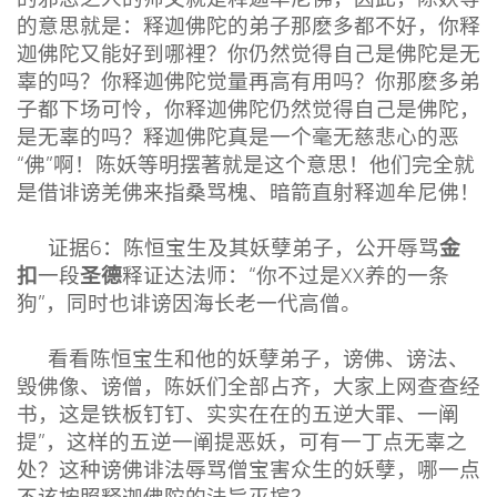
的意思就是：释迦佛陀的弟子那麽多都不好，你释
迦佛陀又能好到哪裡？你仍然觉得自己是佛陀是无
辜的吗？你释迦佛陀觉量再高有用吗？你那麽多弟
子都下场可怜，你释迦佛陀仍然觉得自己是佛陀，
是无辜的吗？释迦佛陀真是一个毫无慈悲心的恶
“佛”啊！陈妖等明摆著就是这个意思！他们完全就
是借诽谤羌佛来指桑骂槐、暗箭直射释迦牟尼佛！
金
证据6：陈恒宝生及其妖孽弟子，公开辱骂
扣
圣德
一段
释证达法师：“你不过是XX养的一条
狗”，同时也诽谤因海长老一代高僧。
看看陈恒宝生和他的妖孽弟子，谤佛、谤法、
毁佛像、谤僧，陈妖们全部占齐，大家上网查查经
书，这是铁板钉钉、实实在在的五逆大罪、一阐
提”，这样的五逆一阐提恶妖，可有一丁点无辜之
处？这种谤佛诽法辱骂僧宝害众生的妖孽，哪一点