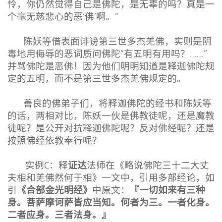
怜，你仍然觉得自己是佛陀，是无辜的吗？真是一
个毫无慈悲心的恶‘佛’啊。”
陈妖等借表面诽谤第三世多杰羌佛，实则是阴
毒地用侮辱的恶词质问佛陀“有五明有用吗？……”
并骂佛陀是恶佛！因为他们明明知道是释迦佛陀规
定的五明，而不是第三世多杰羌佛规定的。
善良的佛弟子们，将释迦佛陀的经书和陈妖等
的话，两相对比，陈妖一伙是佛教徒呢，还是魔教
徒呢？是公开对抗释迦佛陀呢？反对佛经呢？还是
按照佛经依教奉行呢？
证达
实例C：释
法师在《略说佛陀三十二大丈
夫相和羌佛然何于相》一文中，引用多部经论，如
《合部金光明经》
『一切如来有三种
引
中原文：
身。菩萨摩诃萨皆应当知。何者为三。一者化身。
二者
应身。三者法身。』