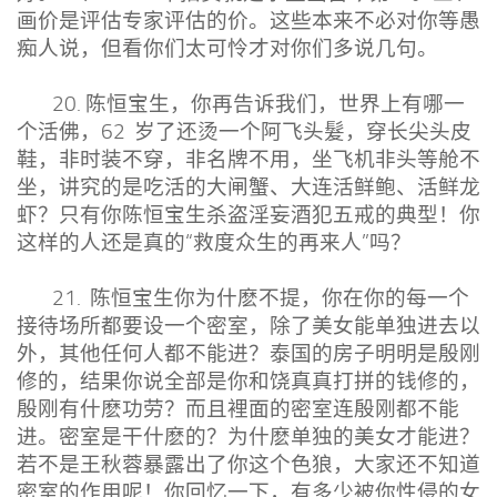
画价是评估专家评估的价。这些本来不必对你等愚
痴人说，但看你们太可怜才对你们多说几句。
20. 陈恒宝生，你再告诉我们，世界上有哪一
个活佛，62 岁了还烫一个阿飞头髮，穿长尖头皮
鞋，非时装不穿，非名牌不用，坐飞机非头等舱不
坐，讲究的是吃活的大闸蟹、大连活鲜鲍、活鲜龙
虾？只有你陈恒宝生杀盗淫妄酒犯五戒的典型！你
这样的人还是真的“救度众生的再来人”吗？
21. 陈恒宝生你为什麽不提，你在你的每一个
接待场所都要设一个密室，除了美女能单独进去以
外，其他任何人都不能进？泰国的房子明明是殷刚
修的，结果你说全部是你和饶真真打拼的钱修的，
殷刚有什麽功劳？而且裡面的密室连殷刚都不能
进。密室是干什麽的？为什麽单独的美女才能进？
若不是王秋蓉暴露出了你这个色狼，大家还不知道
密室的作用呢！你回忆一下，有多少被你性侵的女