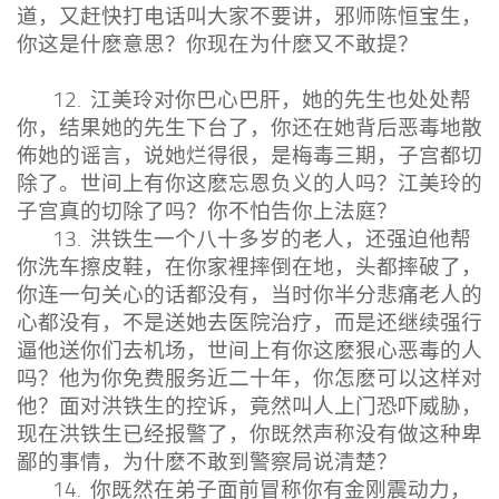
道，又赶快打电话叫大家不要讲，邪师陈恒宝生，
你这是什麽意思？你现在为什麽又不敢提？
12. 江美玲对你巴心巴肝，她的先生也处处帮
你，结果她的先生下台了，你还在她背后恶毒地散
佈她的谣言，说她烂得很，是梅毒三期，子宫都切
除了。世间上有你这麽忘恩负义的人吗？江美玲的
子宫真的切除了吗？你不怕告你上法庭？
13. 洪铁生一个八十多岁的老人，还强迫他帮
你洗车擦皮鞋，在你家裡摔倒在地，头都摔破了，
你连一句关心的话都没有，当时你半分悲痛老人的
心都没有，不是送她去医院治疗，而是还继续强行
逼他送你们去机场，世间上有你这麽狠心恶毒的人
吗？他为你免费服务近二十年，你怎麽可以这样对
他？面对洪铁生的控诉，竟然叫人上门恐吓威胁，
现在洪铁生已经报警了，你既然声称没有做这种卑
鄙的事情，为什麽不敢到警察局说清楚？
14. 你既然在弟子面前冒称你有金刚震动力，