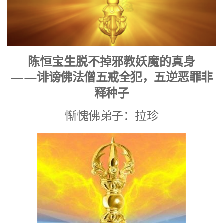
陈恒宝生脱不掉邪教妖魔的真身
——诽谤佛法僧五戒全犯，五逆恶罪非
释种子
惭愧佛弟子：拉珍