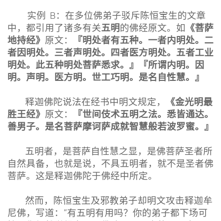
实例 B：在多位佛弟子驳斥陈恒宝生的文章
五明
《菩萨
中，都引用了诸多有关
的佛经原文。如
地持经》
『明处者有五种。一者内明
处。二
原文：
者因明处。三者声明处。四者医方明处。五者工业
明处。此五种明处菩萨悉求。』『所谓内明。因
明。声明。
医方明。世工巧明。是名自性慧。』
《金光明最
释迦佛陀说法在经书中明文规定，
胜王经》
『世间伎术五明之法。悉皆通达。
原文：
善男子。是名菩萨摩诃萨成就智
慧般若波罗蜜。』
五明者，是菩萨自性慧之显，是佛菩萨圣者所
自然具备，也就是说，不具五明者，就不是圣者佛
菩萨。这是释迦佛陀于佛经中所定。
然而，陈恒宝生及邪教弟子却明文攻击释迦牟
尼佛，写道：“有五明有用吗？你的弟子都下场可