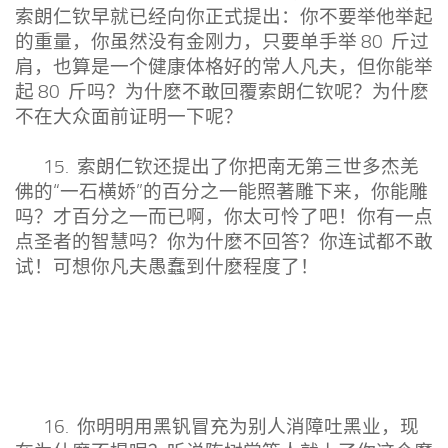
索朗仁钦早就已经向你正式提出：你不要举他举起
的重量，你虽然没有金刚力，只要单手举 80 斤过
肩，也算是一个健康体格好的常人凡夫，但你能举
起 80 斤吗？为什麽不敢回覆索朗仁钦呢？为什麽
不在大众面前证明一下呢？
15. 索朗仁钦还提出了你把南无第三世多杰羌
佛的“一石横娇”的百分之一能照著雕下来，你能雕
吗？才百分之一而已啊，你太可怜了吧！你有一点
点圣者的智慧吗？你为什麽不回答？你连试都不敢
试！可想你凡夫愚蠢到什麽程度了！
16. 你明明用黑钒冒充为别人消障吐黑业，现