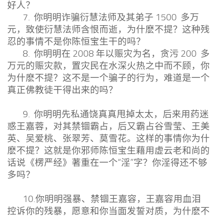
好人？
7. 你明明诈骗衍慧法师及其弟子 1500 多万
元，致使衍慧法师含恨而逝，为什麽不提？这种残
忍的事情不是你陈恒宝生干的吗？
8. 你明明在 2008 年以赈灾为名，贪污 200 多
万元的赈灾款，置灾民在水深火热之中而不顾，你
为什麽不提？这不是一个骗子的行为，难道是一个
真正佛教徒干得出来的吗？
9. 你明明先私通饶真真甩掉太太，后来用药迷
惑王嘉蓉，对其禁锢霸占，后又霸占谷雪莹、王美
英、吴爱桃、张翠芳、莫雪花。这样的事情你为什
麽不提？这就是你邪师陈恒宝生藉用虚云老和尚的
话说《楞严经》著重在一个“淫”字？你淫得还不够
多吗？
10.你明明强暴、禁锢王嘉容，王嘉容用血泪
控诉你的残暴，愿意和你当面发誓对质，为什麽不