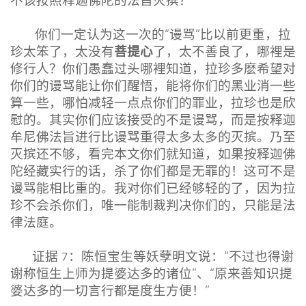
不该按照释迦佛陀的法旨灭摈？
你们一定认为这一次的“谩骂”比以前更重，拉
菩提心
珍太笨了，太没有
了，太不善良了，哪裡是
修行人？你们愚蠢过头哪裡知道，拉珍多麽希望对
你们的谩骂能让你们醒悟，能将你们的黑业消一些
算一些，哪怕减轻一点点你们的罪业，拉珍也是欣
慰的。其实你们应该接受的不是谩骂，而是按释迦
牟尼佛法旨进行比谩骂重得太多太多的灭摈。乃至
灭摈还不够，看完本文你们就知道，如果按释迦佛
陀经藏实行的话，杀了你们都是无罪的！这可不是
谩骂能相比重的。我对你们已经够轻的了，因为拉
珍不会杀你们，唯一能制裁判决你们的，只能是法
律法庭。
证据 7：陈恒宝生等妖孽明文说：“不过也得谢
谢称恒生上师为提婆达多的诸位”、“原来善知识提
婆达多的一切言行都是度生方便！”