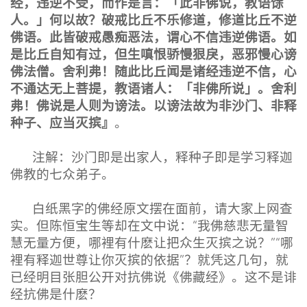
经，违逆不受，而作是言：「此非佛说，教语馀
人。」何以故？破戒比丘不乐修道，修道比丘不逆
佛语。此皆破戒愚痴恶法，谓心不信违逆佛语。如
是比丘自知有过，但生嗔恨骄慢狠戾，恶邪慢心谤
佛法僧。舍利弗！随此比丘闻是诸经违逆不信，心
不通达无上菩提，教语诸人：「非佛所说」。舍利
弗！佛说是人则为谤法。以谤法故为非沙门、非释
种
子、应当灭摈』
。
注解：沙门即是出家人，释种子即是学习释迦
佛教的七众弟子。
白纸黑字的佛经原文摆在面前，请大家上网查
实。但陈恒宝生等却在文中说：“我佛慈悲无量智
慧无量方便，哪裡有什麽让把众生灭摈之说？”“哪
裡有释迦世尊让你灭摈的依据”？就凭这几句，就
已经明目张胆公开对抗佛说《佛藏经》。这不是诽
经抗佛是什麽？