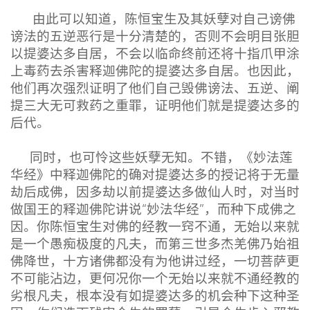
由此可以知道，陈恒宝生及其妖孽对自己谤佛
谤法的五逆恶行是十分清楚的，否则不会明目张胆
以提婆达多自居，不会以临命终前还将十指爪甲涂
上毒药去杀害释迦佛陀的提婆达多自居。也因此，
他们再次强烈证明了他们自己毁佛谤法、五逆、阐
提三大无可救药之重罪，证明他们就是提婆达多的
后代。
同时，也可怜这些妖孽无知。不错，《妙法莲
华经》中释迦佛陀的确对提婆达多的授记将于无量
劫后成佛，因多劫以前提婆达多做仙人时，对当时
做国王的释迦佛陀讲说“妙法华经”，而种下成佛之
因。你陈恒宝生对佛的经教一窍不通，无始以来就
是一个愚痴极度的凡夫，而第三世多杰羌佛乃始祖
佛降世，十方诸佛都没有为他讲过经，一切菩萨更
不可能沾边，更何况你一个无始以来就不通经教的
劣根凡夫，根本没有如提婆达多的机会种下这种圣