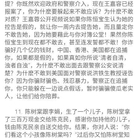
提？你既然欢迎政府和警察介入，现在王嘉容已经
报案了，你为什麽要躲起来不敢应诉？为什麽不敢
对质？王嘉蓉公开视频说如果你陈恒宝生认为她的
控告是假的，就让你一周内去提告她，而且量定你
不敢告她，因为她要藉此与你对簿公堂！果然你陈
恒宝生到现在都不敢去，甚至连发誓都不敢！你诈
骗好几个亿的钱财，中国、香港、美国都在追捕
你，如果都是假的，如果真如你所说“清者自清，
浊者自浊”，为什麽不敢出面去跟警察公安说清
楚？为什麽不敢到美国面对警察说洪铁生教授诬告
你？因为你骗财骗色、残忍暴力，警察正在追捕
你，你只能躲在一边说点假话，暂时骗骗傻瓜老实
人，让他们给你陪葬。
11. 陈树棠跟李娟，生了一个儿子，陈树堂拿
了三百万现金交给陈克民，感谢你加持他的儿子，
钱由陈克民亲自送交给你。结果，你对人说：“你
们看这个小孩像陈树棠吗？”过后你又怕陈树堂知