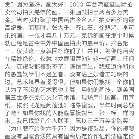
贵？因为画好，画太好！2000 年台湾甄藏国际拍
卖公司拍卖羌佛的画，一张画就拍出两百多万美
金，当时就打破了中国画古今名人画拍卖画价的最
高纪录，而那时，张大千、齐白石、徐悲鸿、李可
染的画，一张才卖几十万元，羌佛的画在那个时候
就已经是古今中外中国画拍卖的最高价，排名第
一。仅就这一点就回答你们了！并且，羌佛的画实
在精妙绝伦，仅就《龙鲤闹莲池》这一幅画，任何
人，连複製都複製不了！陈恒宝生，我知道你和你
的愚蠢妖孽们不是圣者，没有沾上妙谙工巧明的
边，艺术境界羞涩得很，但如果你们能找一个你们
认为了不起的艺术家也上算，用他的画技，到美国
第三世多杰羌佛文化艺术馆，现场用中国画、用宣
纸，按照《龙鲤闹莲池》临摹複製，半年时间总够
了吧？如果你找的人能临摹複製出一张一模一样的
来，我已找好几个人联手，愿以三千万美金购买！
（为什麽不给你六千万？因为是複製品，你的複製
画没有国家合法的具有国税局定价作证和法庭定价