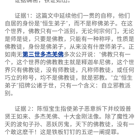
证据确凿，铁证如山。
证据1：这篇文中延续他们一贯的自称，他们
自居的身份是“恒生弟子”，而不是称佛弟子。在这
个世界，佛教只有一个派别，无论何宗何门，无论
是师是徒，只要是佛教，只能有一种称呼，性质是
佛教徒，身份是佛弟子，从来没有什麽师弟子。正
第三世多杰羌佛
如南无
多次公开说：“佛教只有一
个，这个世界的佛教教主就是释迦牟尼佛，这个世
界只有佛教徒，没有师教徒，凡称师教徒，或任何
巧立的称号，均不是佛教徒，就是邪教。”立“恒生
弟子”招牌公诸于世，只有一个含义：自立邪教派
别。
证据 2：陈恒宝生指使弟子恶意拆下并绞毁普
贤王如来、多杰羌佛、十大金刚法像。除了魔性冲
天的波旬子孙、恶妖厉鬼，天下的佛教徒，没有一
个敢这麽干！这是铁板钉钉的五逆一阐提罪。