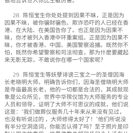
傲地告诉世人你比王敏厉害。
28. 陈恒宝生你处处提到因果不昧，正是因为
因果不昧，被你骗财骗色、欺诈恐吓的人已经在香
港、在大陆、在美国告你了。也正是因为因果不
昧，你才被列入香港中环重案组。正是因为因果不
昧，你才被香港、中国、美国警察追捕。既然你不
怕，既然你希望警察和司法彻查，那为什麽要藏起
来无影无踪，不敢说你在哪一个国家呢？
29. 陈恒宝生等妖孽诽谤三宝之一的圣僧因海
长老晓明大师。明确告诉你们，因海圣僧晓明大师
是寺庙最高长老，他的一切都是合法的，其成就现
象是公众所见，世界中华殡仪馆为大师服务的专业
人员和领导，证明了大师不可思议的成就，他们说
这是：“我们做葬仪服务几十年来从来没有见过，
也没有听说过的 ，大师修得太好了！”他们所说没
有半分空洞造词，你能否认得了吗？至于照片是印