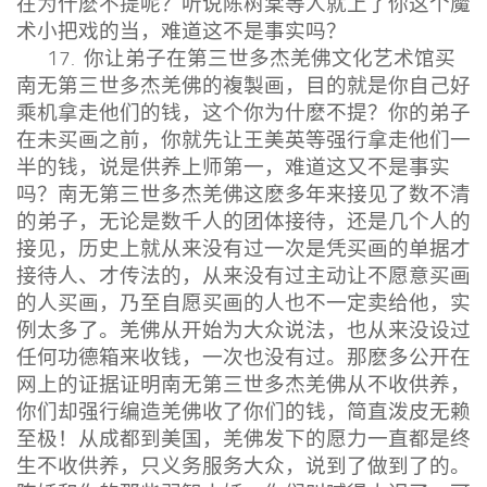
在为什麽不提呢？听说陈树棠等人就上了你这个魔
术小把戏的当，难道这不是事实吗？
17. 你让弟子在第三世多杰羌佛文化艺术馆买
南无第三世多杰羌佛的複製画，目的就是你自己好
乘机拿走他们的钱，这个你为什麽不提？你的弟子
在未买画之前，你就先让王美英等强行拿走他们一
半的钱，说是供养上师第一，难道这又不是事实
吗？南无第三世多杰羌佛这麽多年来接见了数不清
的弟子，无论是数千人的团体接待，还是几个人的
接见，历史上就从来没有过一次是凭买画的单据才
接待人、才传法的，从来没有过主动让不愿意买画
的人买画，乃至自愿买画的人也不一定卖给他，实
例太多了。羌佛从开始为大众说法，也从来没设过
任何功德箱来收钱，一次也没有过。那麽多公开在
网上的证据证明南无第三世多杰羌佛从不收供养，
你们却强行编造羌佛收了你们的钱，简直泼皮无赖
至极！从成都到美国，羌佛发下的愿力一直都是终
生不收供养，只义务服务大众，说到了做到了的。