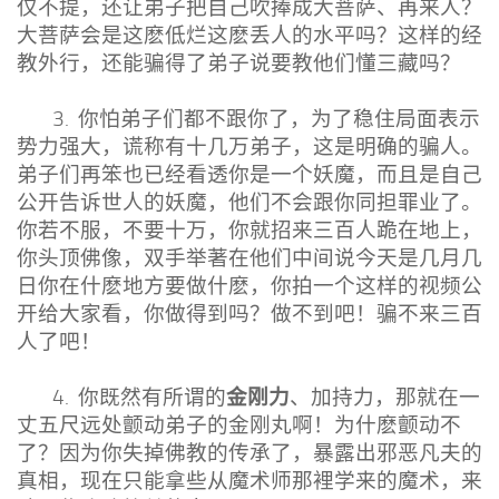
仅不提，还让弟子把自己吹捧成大菩萨、再来人？
大菩萨会是这麽低烂这麽丢人的水平吗？这样的经
教外行，还能骗得了弟子说要教他们懂三藏吗？
3. 你怕弟子们都不跟你了，为了稳住局面表示
势力强大，谎称有十几万弟子，这是明确的骗人。
弟子们再笨也已经看透你是一个妖魔，而且是自己
公开告诉世人的妖魔，他们不会跟你同担罪业了。
你若不服，不要十万，你就招来三百人跪在地上，
你头顶佛像，双手举著在他们中间说今天是几月几
日你在什麽地方要做什麽，你拍一个这样的视频公
开给大家看，你做得到吗？做不到吧！骗不来三百
人了吧！
金刚力
4. 你既然有所谓的
、加持力，那就在一
丈五尺远处颤动弟子的金刚丸啊！为什麽颤动不
了？因为你失掉佛教的传承了，暴露出邪恶凡夫的
真相，现在只能拿些从魔术师那裡学来的魔术，来