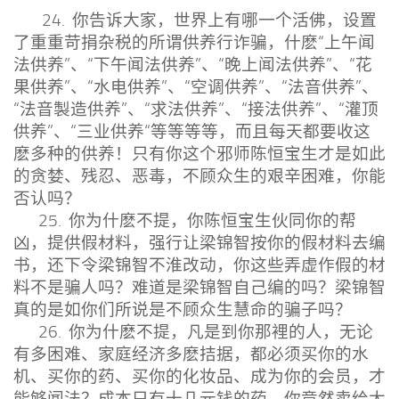
24. 你告诉大家，世界上有哪一个活佛，设置
了重重苛捐杂税的所谓供养行诈骗，什麽“上午闻
法供养”、“下午闻法供养”、“晚上闻法供养”、“花
果供养”、“水电供养”、“空调供养”、“法音供养”、
“法音製造供养”、“求法供养”、“接法供养”、“灌顶
供养”、“三业供养“等等等等，而且每天都要收这
麽多种的供养！只有你这个邪师陈恒宝生才是如此
的贪婪、残忍、恶毒，不顾众生的艰辛困难，你能
否认吗？
25. 你为什麽不提，你陈恒宝生伙同你的帮
凶，提供假材料，强行让梁锦智按你的假材料去编
书，还下令梁锦智不淮改动，你这些弄虚作假的材
料不是骗人吗？难道是梁锦智自己编的吗？梁锦智
真的是如你们所说是不顾众生慧命的骗子吗？
26. 你为什麽不提，凡是到你那裡的人，无论
有多困难、家庭经济多麽拮据，都必须买你的水
机、买你的药、买你的化妆品、成为你的会员，才