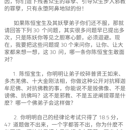
因，你们造下残害众生的罪孽、引导众生步入邪教
的罪孽，只有永堕阿鼻地狱的份！
如果陈恒宝生及其妖孽弟子你们还不服，那就
请回答下列 30 个问题，其实很多问题早已提出多
次，只是陈妖你等见之胆寒心颤，必须迴避。现
在，我要把这些问题提 30 个来问你，让你、让大
家都来想一想，这 30 问，哪一条你陈恒宝生敢面
对？
1. 陈恒宝生，你明明让弟子绞碎普贤王如来、
多杰羌佛、十大金刚法相，你做这种公开对抗释迦
牟尼佛、对抗佛教的事，你能说不是毁佛像、不是
谤佛、抗佛吗？这不是邪教、不是五逆阐提罪是什
麽？哪一个佛弟子会这样做？
2. 你明明自己的经律论考试只得了 18.5 分，
47 道题做不出来，一个字都答不出，你为什麽不