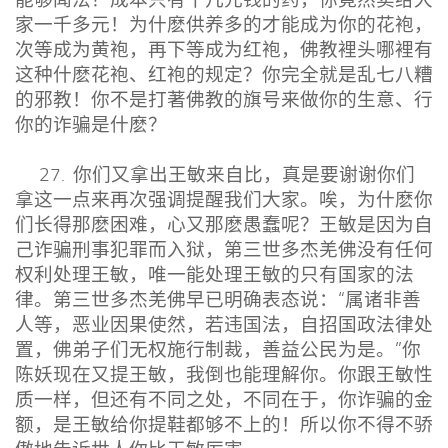
能够闻法？成本只有十几元钱的药，你竟然卖给大
家一千多元！为什麽供养多的才能成为你的花袍，
次等成为黄袍，再下等成为红袍，佛教裡头哪裡有
这种什麽花袍、红袍的规定？你完全就是乱七八糟
的邪教！你不是打著佛教的旗号来做你的生意、行
你的诈骗是什麽？
27. 你们又拿出王敏来自比，真是要谢谢你们
拿这一点来再次强调提醒我们大家。唉，为什麽你
们长得那麽困难，心又那麽愚蠢呢？王敏是因为自
己诈骗刑事犯罪而入狱，第三世多杰羌佛没有任何
权利处理王敏，唯一能处理王敏的只有国家的法
律。第三世多杰羌佛早已明确表态说：“属诸非善
人等，恶业因果使然，若违国法，自招国政法律处
置，佛弟子们无权施行制裁，善益公民为是。”你
陈妖现在又提王敏，我倒也能理解你。你跟王敏性
质一样，但还有不同之处，不同在于，你诈骗的金
额，是王敏给你提鞋都够不上的！所以你不得不骄