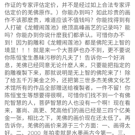
作证的专家评估定价，并不是经过如上合法专家评
估定价的羌佛原作。）你能办到吗？如此珍贵的画
作不该那麽贵，难道应该不值钱吗？你能找得到有
人打破《龙鲤闹莲池》绝顶高峰画艺的记录吗？能
吗？你能办到你说什麽我们都承认。可惜你办不
到！因为韵雕和《龙鲤闹莲池》都是佛陀无上智的
境显！！！就是来一个大菩萨也办不到，更不要说
你陈恒宝生愚昧污秽的凡夫了！告诉你一个好消
息，羌佛已经同意无论什麽人来，只要能把指定的
韵雕複製下来，那就说明是无上智的佛陀来了！除
了给五千万美金之外，还把第三世多杰羌佛文化艺
术馆所有的作品全部赠送给複製者，一件不留！你
陈恒宝生等想要得很啊，可惜你们找不到一个有佛
陀智慧的人，菩萨智慧的人也没有一个啊！现在看
来，塞尚、高更、梵高他们的画已经是三四个亿美
金一张，相比之下，羌佛的画价现在还太低了。再
告诉你，羌佛的画价来源于三个方面：一、画得太
好。二、2000 年拍卖就是水墨画古今第一。三、