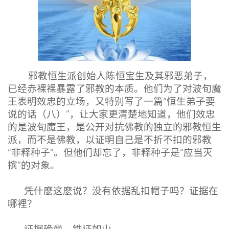
邪教恒生派创始人陈恒宝生及其邪恶弟子，
已经赤裸裸暴露了邪教的本质。他们为了对波旬魔
王表明效忠的立场，又特别写了一篇“恒生弟子要
说的话（八）”，让大家更清楚地知道，他们效忠
的是波旬魔王，是公开对抗佛教的独立的邪教恒生
派，而不是佛教，以证明自己是不折不扣的邪教
“非释种子”。但他们却忘了，非释种子是“应当灭
摈”的对象。
凭什麽这麽说？没有依据乱扣帽子吗？证据在
哪裡？