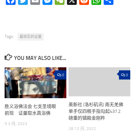
Facebook
Twitter
Email
Messenger
WeChat
X
Reddit
WhatsA
分
享
Tags:
最现实的证量
YOU MAY ALSO LIKE...
0
0
美新社 (洛杉矶讯) 南无羌佛
胜义浴佛法会 七支圣境眼
单手仅四根手指勾起437.2
前现 证量取水真浴佛
磅重的镇殿金刚杵
9 3 月, 2023
28 12 月, 2022