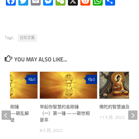
Facebook
Twitter
Email
Messenger
WeChat
X
Reddit
WhatsA
分
享
Tags:
拉珍文集
YOU MAY ALSO LIKE...
0
0
慧的金刚锤
举起你智慧的金刚锤
佛陀的智慧遍及一切
二锤——砸乱解
（一）第一锤 ——砸世相
11 5 月, 2022
》的邪徒
是非
22
8 5 月, 2022