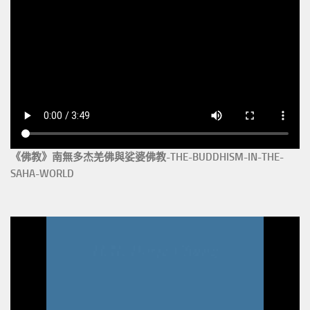
《佛教》南無多杰羌佛與娑婆佛教-THE-BUDDHISM-IN-THE-
SAHA-WORLD