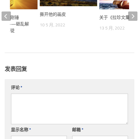
撕开他的画皮
慧的金刚锤
关于《拉珍文集》的
二锤——砸乱解
10 5 月, 2022
13 5 月, 2022
》的邪徒
22
发表回复
评论
*
显示名称
*
邮箱
*