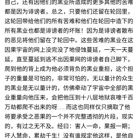
自己，还有因他们的黑业所造成的更多其他的苦难
都是因为诽谤者，总之，只要他们还留在轮回里，
这轮回带给他们的所有苦难和他们在轮回中造下的
所有黑业也都是诽谤者的坏账！因为是诽谤者散布
的恶见将他们留在了轮回中。这些苦难的黑业在这
因果宇宙的网上没完没了地侵蚀蔓延，一天一天蔓
延，直至蔓延到逃不出因果网的诽谤者自己脚下，
爬到他的背上成为他必须背负的黑业重担，这个担
子的重量是可怕的，非常可怕的，无以量计的众生
的黑业是无以量计的，仿佛牵动了宇宙中全部的黑
业重量向他压来，会把他压到十八层地狱哀嚎千百
万劫都爬不出来的呀……而这也同样仅只摘取了他
将要承受之恶果的一个并不完整透彻的片段，现实
的，有过之无不及。经曰：害人一命，果报一期；
坏人慧命，累劫千生！没有谁规定他这样，是他自