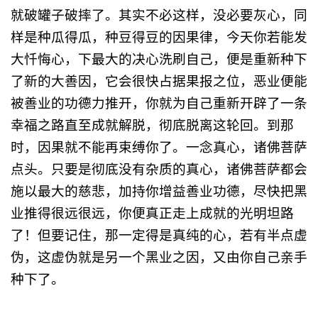
就破罐子破摔了。其实不必这样，没必要灰心，同
样是种瓜得瓜，种豆得豆的因果律，今天你若能发
大忏悔心，下最大的决心洗刷自己，便是重新种下
了新的大善因，它会很快占据果报之位，恶业便能
被善业的功德力推开，你就为自己重新开辟了一条
幸福之路直至成就解脱，彻底脱离这轮回。到那
时，因果就不能再束缚你了。一念真心，诸佛菩萨
点头。只要是彻底没有杂质的真心，诸佛菩萨都会
施以最大的慈悲，加持你增益善业功德，尽快把黑
业推得很远很远，你便真正走上成就的光明坦路
了！但要记住，那一定得是真纯的心，若有半点虚
伪，这虚伪就是另一个黑业之因，又由你自己亲手
种下了。