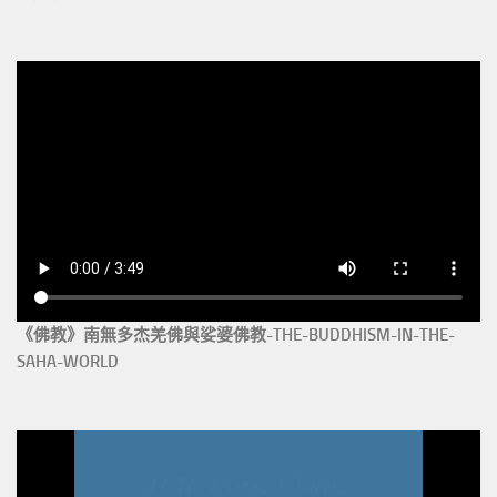
《佛教》南無多杰羌佛與娑婆佛教-THE-BUDDHISM-IN-THE-
SAHA-WORLD