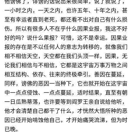
他谤佛了，诽谤的话说出来很简单，说了就说了，
一小时之内，一天之内，也许五年、十年之内，甚
至有幸运者直到老死，都还看不出对自己有什么损
伤。所以有很多人不在乎什么因果业报，我这不好
好的吗？说什么果报？可惜，这不是幸运。因果业
报的存在是不以任何人的意志为转移的，就像我们
相不相信天空，天空都在我们头顶一样，因果，无
论我们相信与不相信，它都是这宇宙万事万物之间
相互结构、依存、往来的终极牵引。善因在蔓延，
同样，谤佛的恶因一当种下，它也就开始在这宇宙
中一点点侵蚀、一点点蔓延，适时结果，直至有朝
一日瓜熟蒂落，也许要等到阎罗王亲自说给他听，
他才会清楚自己都干了什么，才恍然大悟所种的恶
因已经开始啃蚀他自己，才开始痛哭流涕，但为时
已晚。