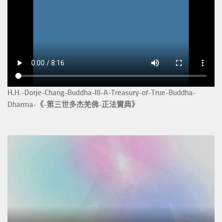
H.H.-Dorje-Chang-Buddha-III-A-Treasury-of-True-Buddha-
Dharma-《-第三世多杰羌佛-正法寶典》