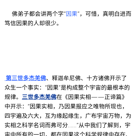
佛弟子都会讲两个字“
因果
”，可惜，真明白进而
笃信因果的人却很少。
第三世多杰羌佛
、释迦牟尼佛、十方诸佛开示了
众生一个事实：“因果”是构成整个宇宙的最根本的
三世多杰羌佛
规律。
在《因果实相——正谛篇》
中开示：“因果实相，乃因果报应之唯物所现也，
四宇遍及六大，互为缘起缘生，广布宇宙万物，为
实相之科学名词而弗可分……”从中我们了解到，宇
宙中所有的一切，都在因果这个科学规律中存在、